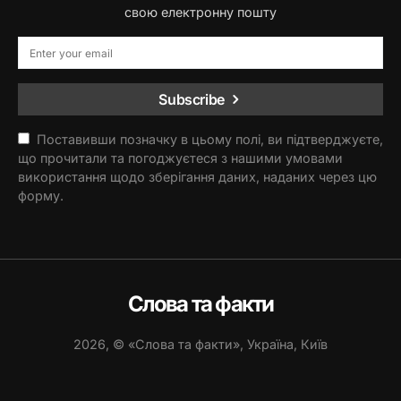
свою електронну пошту
Subscribe
Поставивши позначку в цьому полі, ви підтверджуєте,
що прочитали та погоджуєтеся з нашими умовами
використання щодо зберігання даних, наданих через цю
форму.
Слова та факти
2026, © «Слова та факти», Україна, Київ