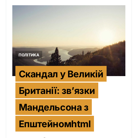
ПОЛІТИКА
Скандал у Великій
Британії: зв’язки
Мандельсона з
Епштейномhtml