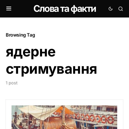
Слова та факти
Browsing Tag
ядерне
стримування
1 post