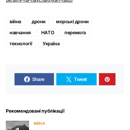
ukrainy-na-navchannyah-nato/
війна
дрони
морські дрони
навчання
НАТО
перемога
технології
Україна
Share
Tweet
Рекомендовані публікації
ВІЙНА