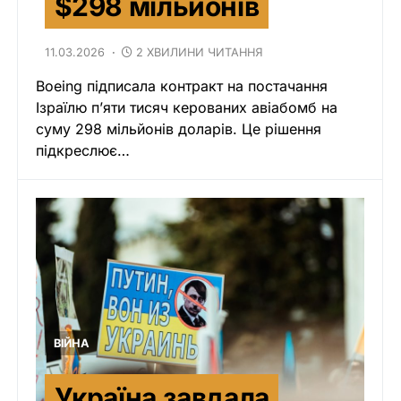
$298 мільйонів
11.03.2026
2 ХВИЛИНИ ЧИТАННЯ
Boeing підписала контракт на постачання
Ізраїлю п’яти тисяч керованих авіабомб на
суму 298 мільйонів доларів. Це рішення
підкреслює…
ВІЙНА
Україна завдала