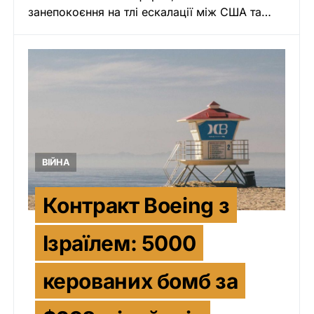
занепокоєння на тлі ескалації між США та…
ВІЙНА
Контракт Boeing з
Ізраїлем: 5000
керованих бомб за