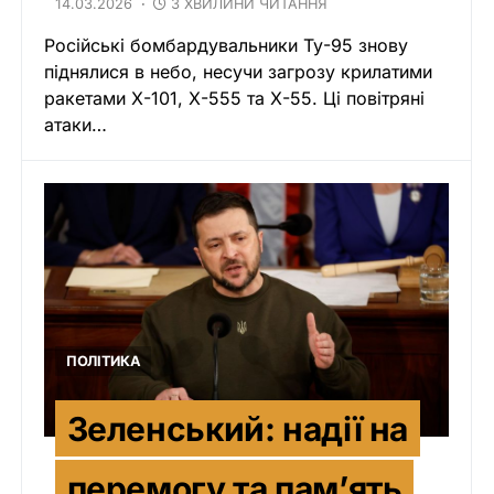
14.03.2026
3 ХВИЛИНИ ЧИТАННЯ
Російські бомбардувальники Ту-95 знову
піднялися в небо, несучи загрозу крилатими
ракетами Х-101, Х-555 та Х-55. Ці повітряні
атаки…
ПОЛІТИКА
Зеленський: надії на
перемогу та пам’ять