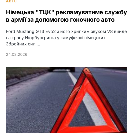
АВТО
Німецька "ТЦК" рекламуватиме службу
в армії за допомогою гоночного авто
Ford Mustang GT3 Evo2 з його хрипким звуком V8 вийде
на трасу Нюрбургринга у камуфляжі німецьких
Збройних сил.…
24.02.2026