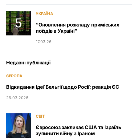
УКРАЇНА
“Оновлення розкладу приміських
поїздів в Україні”
17.03.26
Недавні публікації
ЄВРОПА
Відкидання ідеї Бельгії щодо Росії: реакція ЄС
26.03.2026
СВІТ
Євросоюз закликає США та Ізраїль
зупинити війну з Іраном