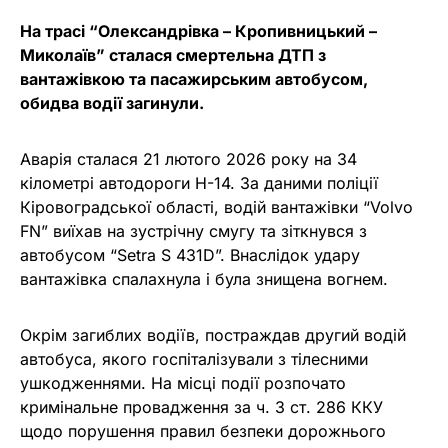
На трасі “Олександрівка – Кропивницький –
Миколаїв” сталася смертельна ДТП з
вантажівкою та пасажирським автобусом,
обидва водії загинули.
Аварія сталася 21 лютого 2026 року на 34
кілометрі автодороги Н-14. За даними поліції
Кіровоградської області, водій вантажівки “Volvo
FN” виїхав на зустрічну смугу та зіткнувся з
автобусом “Setra S 431D”. Внаслідок удару
вантажівка спалахнула і була знищена вогнем.
Окрім загиблих водіїв, постраждав другий водій
автобуса, якого госпіталізували з тілесними
ушкодженнями. На місці події розпочато
кримінальне провадження за ч. 3 ст. 286 ККУ
щодо порушення правил безпеки дорожнього