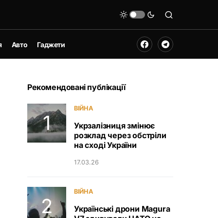
я
Авто
Гаджети
Рекомендовані публікації
ВІЙНА
Укрзалізниця змінює
розклад через обстріли
на сході України
17.03.26
ВІЙНА
Українські дрони Magura