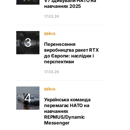
V7 здивували НАТО на
навчаннях 2025
17.03.26
ВІЙНА
Перенесення
виробництва ракет RTX
до Європи: наслідки і
перспективи
17.03.26
ВІЙНА
Українська команда
перемагає НАТО на
навчаннях
REPMUS/Dynamic
Messenger