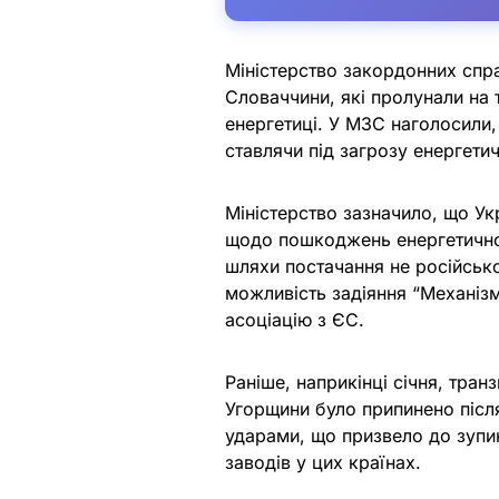
Міністерство закордонних спра
Словаччини, які пролунали на 
енергетиці. У МЗС наголосили,
ставлячи під загрозу енергети
Міністерство зазначило, що Ук
щодо пошкоджень енергетичної
шляхи постачання не російсько
можливість задіяння “Механіз
асоціацію з ЄС.
Раніше, наприкінці січня, тран
Угорщини було припинено піс
ударами, що призвело до зупи
заводів у цих країнах.