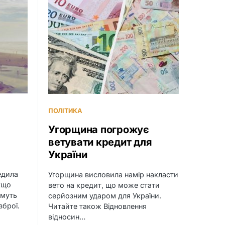
ПОЛІТИКА
Угорщина погрожує
ветувати кредит для
України
едила
Угорщина висловила намір накласти
кщо
вето на кредит, що може стати
имуть
серйозним ударом для України.
зброї.
Читайте також Відновлення
відносин…