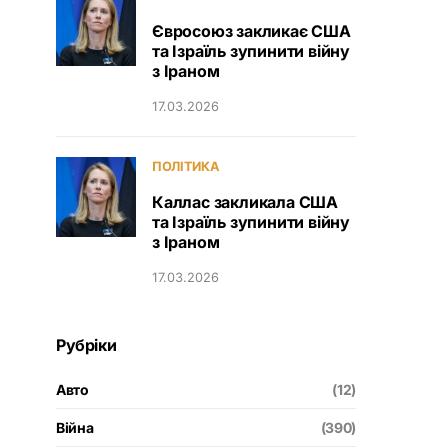
Євросоюз закликає США
та Ізраїль зупинити війну
з Іраном
17.03.2026
ПОЛІТИКА
Каллас закликала США
та Ізраїль зупинити війну
з Іраном
17.03.2026
Рубріки
Авто
(12)
Війна
(390)