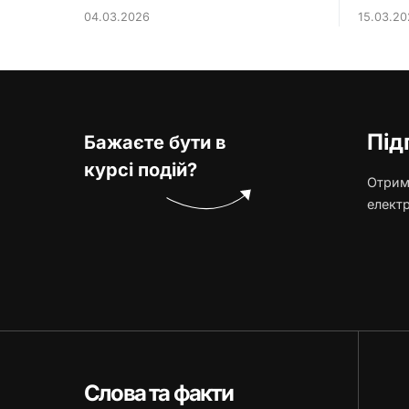
04.03.2026
15.03.20
Під
Бажаєте бути в
курсі подій?
Отриму
елект
Слова та факти