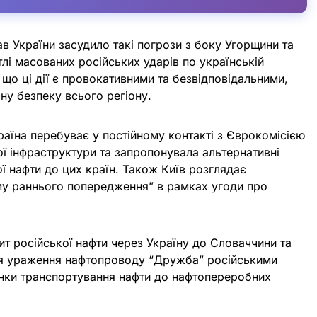
в України засудило такі погрози з боку Угорщини та
тлі масованих російських ударів по українській
 що ці дії є провокативними та безвідповідальними,
чну безпеку всього регіону.
раїна перебуває у постійному контакті з Єврокомісією
 інфраструктури та запропонувала альтернативні
ї нафти до цих країн. Також Київ розглядає
му раннього попередження” в рамках угоди про
зит російської нафти через Україну до Словаччини та
ля ураження нафтопроводу “Дружба” російськими
нки транспортування нафти до нафтопереробних