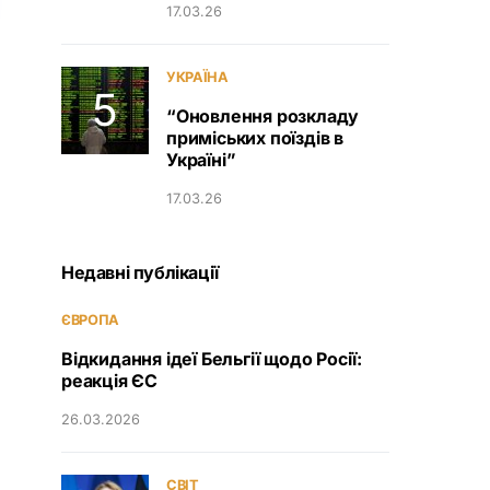
17.03.26
УКРАЇНА
“Оновлення розкладу
приміських поїздів в
Україні”
17.03.26
Недавні публікації
ЄВРОПА
Відкидання ідеї Бельгії щодо Росії:
реакція ЄС
26.03.2026
СВІТ