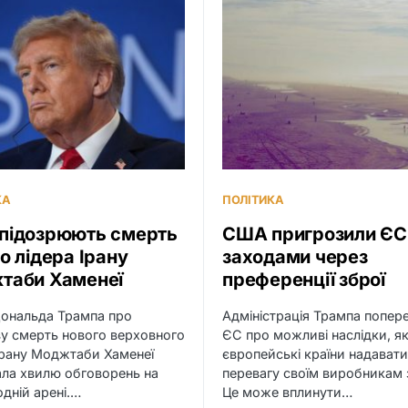
КА
ПОЛІТИКА
підозрюють смерть
США пригрозили ЄС
о лідера Ірану
заходами через
таби Хаменеї
преференції зброї
Дональда Трампа про
Адміністрація Трампа попер
у смерть нового верховного
ЄС про можливі наслідки, я
Ірану Моджтаби Хаменеї
європейські країни надават
ла хвилю обговорень на
перевагу своїм виробникам 
дній арені.…
Це може вплинути…