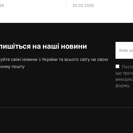
26
20.02.2026
пишіться на наші новини
йте свіжі новини з України та всього світу на свою
ронну пошту
Поста
що проч
викорис
форму.