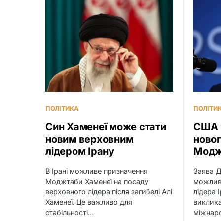
ПОЛІТИКА
ПОЛІТИ
Син Хаменеї може стати
США 
новим верховним
новог
лідером Ірану
Модж
В Ірані можливе призначення
Заява 
Моджтаби Хаменеї на посаду
можлив
верховного лідера після загибелі Алі
лідера 
Хаменеї. Це важливо для
виклика
стабільності…
міжнаро