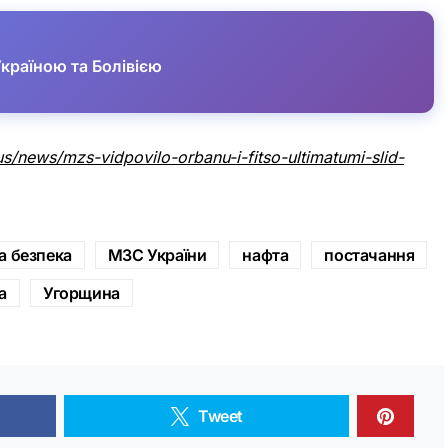
країною та Болівією
us/news/mzs-vidpovilo-orbanu-i-fitso-ultimatumi-slid-
а безпека
МЗС України
нафта
постачання
а
Угорщина
Tweet