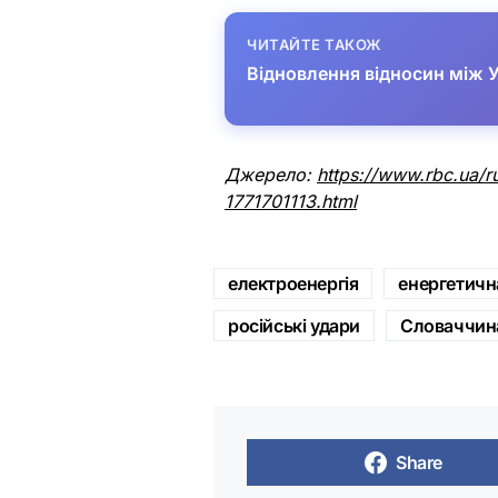
ЧИТАЙТЕ ТАКОЖ
Відновлення відносин між У
Джерело:
https://www.rbc.ua/r
1771701113.html
електроенергія
енергетичн
російські удари
Словаччин
Share