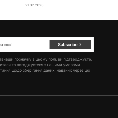
21.02.2026
Subscribe
вивши позначку в цьому полі, ви підтверджуєте,
итали та погоджуєтеся з нашими умовами
тання щодо зберігання даних, наданих через цю