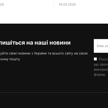
026
16.03.2026
пишіться на наші новини
йте свіжі новини з України та всього світу на свою
ронну пошту
Поста
що проч
викорис
форму.