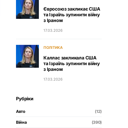
Євросоюз закликає США
та Ізраїль зупинити війну
з Іраном
17.03.2026
ПОЛІТИКА
Каллас закликала США
та Ізраїль зупинити війну
з Іраном
17.03.2026
Рубріки
Авто
(12)
Війна
(390)