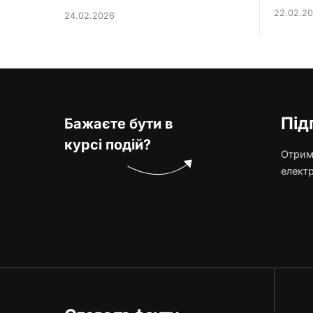
22.02.2
24.02.2026
Під
Бажаєте бути в
курсі подій?
Отриму
елект