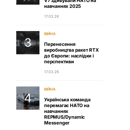
V7 здивували НАТО на
навчаннях 2025
17.03.26
ВІЙНА
Перенесення
виробництва ракет RTX
до Європи: наслідки і
перспективи
17.03.26
ВІЙНА
Українська команда
перемагає НАТО на
навчаннях
REPMUS/Dynamic
Messenger