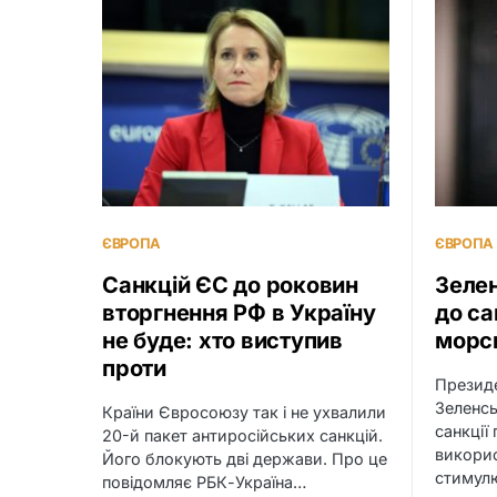
ЄВРОПА
ЄВРОПА
Санкцій ЄС до роковин
Зеле
вторгнення РФ в Україну
до са
не буде: хто виступив
морсь
проти
Презид
Зеленсь
Країни Євросоюзу так і не ухвалили
санкції
20-й пакет антиросійських санкцій.
викорис
Його блокують дві держави. Про це
стимулю
повідомляє РБК-Україна…