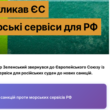
кликав ЄС
ські сервіси для РФ
 Зеленський звернувся до Європейського Союзу із
рвіси для російських суден до нових санкцій.
санкцій проти морських сервісів РФ