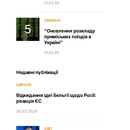
17.03.26
УКРАЇНА
“Оновлення розкладу
приміських поїздів в
Україні”
17.03.26
Недавні публікації
ЄВРОПА
Відкидання ідеї Бельгії щодо Росії:
реакція ЄС
26.03.2026
СВІТ