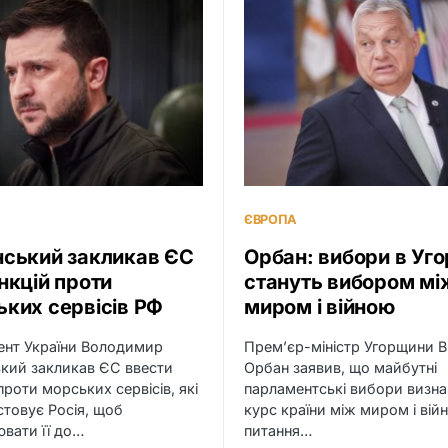
ЄВРОПА
нський закликав ЄС
Орбан: вибори в Уг
нкцій проти
стануть вибором мі
ких сервісів РФ
миром і війною
ент України Володимир
Прем’єр-міністр Угорщини В
кий закликав ЄС ввести
Орбан заявив, що майбутні
 проти морських сервісів, які
парламентські вибори визна
товує Росія, щоб
курс країни між миром і вій
вати її до…
питання…