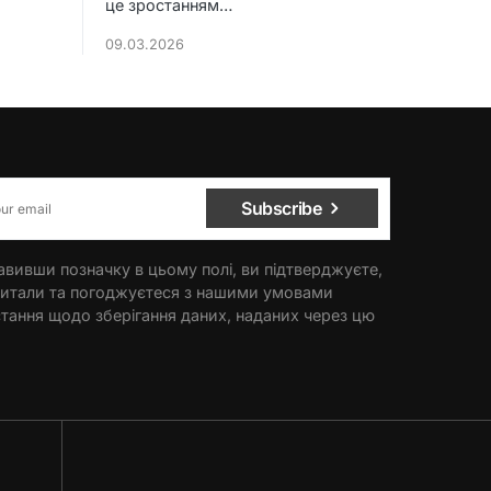
це зростанням…
09.03.2026
Subscribe
вивши позначку в цьому полі, ви підтверджуєте,
итали та погоджуєтеся з нашими умовами
тання щодо зберігання даних, наданих через цю