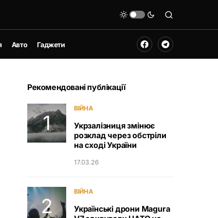
я
Авто
Гаджети
Рекомендовані публікації
ВІЙНА
Укрзалізниця змінює
розклад через обстріли
на сході України
17.03.26
ВІЙНА
Українські дрони Magura