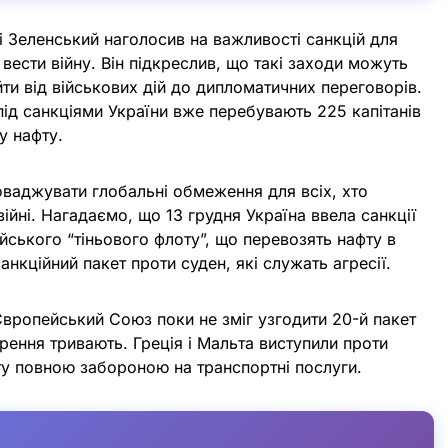
 Зеленський наголосив на важливості санкцій для
ести війну. Він підкреслив, що такі заходи можуть
йти від військових дій до дипломатичних переговорів.
ід санкціями України вже перебувають 225 капітанів
у нафту.
оваджувати глобальні обмеження для всіх, хто
ійні. Нагадаємо, що 13 грудня Україна ввела санкції
йського “тіньового флоту”, що перевозять нафту в
анкційний пакет проти суден, які служать агресії.
Європейський Союз поки не зміг узгодити 20-й пакет
рення тривають. Греція і Мальта виступили проти
фту повною забороною на транспортні послуги.