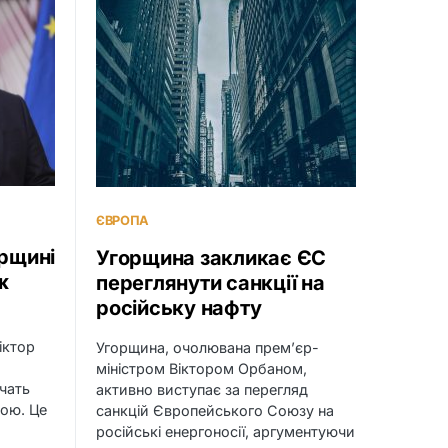
ЄВРОПА
орщині
Угорщина закликає ЄС
ж
переглянути санкції на
російську нафту
іктор
Угорщина, очолювана прем’єр-
міністром Віктором Орбаном,
чать
активно виступає за перегляд
ною. Це
санкцій Європейського Союзу на
російські енергоносії, аргументуючи