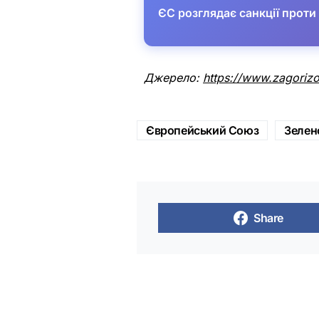
ЄС розглядає санкції проти
Джерело:
https://www.zagorizo
Європейський Союз
Зелен
Share