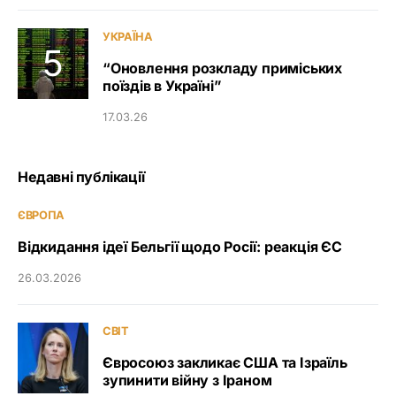
УКРАЇНА
“Оновлення розкладу приміських
поїздів в Україні”
17.03.26
Недавні публікації
ЄВРОПА
Відкидання ідеї Бельгії щодо Росії: реакція ЄС
26.03.2026
СВІТ
Євросоюз закликає США та Ізраїль
зупинити війну з Іраном