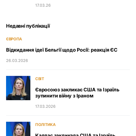
17.03.26
Недавні публікації
ЄВРОПА
Відкидання ідеї Бельгії щодо Росії: реакція ЄС
26.03.2026
СВІТ
Євросоюз закликає США та Ізраїль
зупинити війну з Іраном
17.03.2026
ПОЛІТИКА
Каллас закликала США та Ізраїль