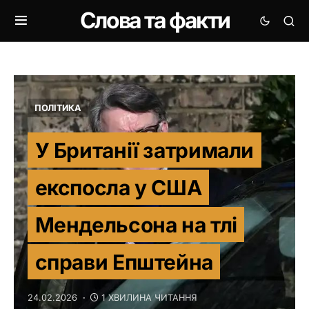
Слова та факти
ПОЛІТИКА
У Британії затримали
експосла у США
Мендельсона на тлі
справи Епштейна
24.02.2026
1 ХВИЛИНА ЧИТАННЯ