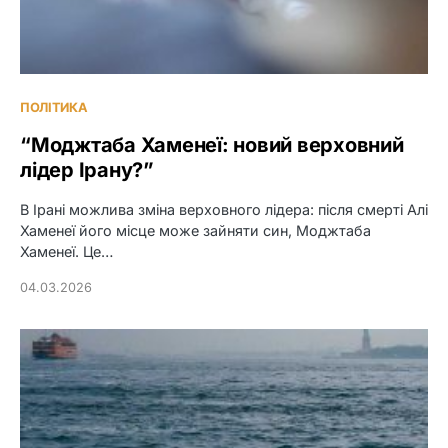
ПОЛІТИКА
“Моджтаба Хаменеї: новий верховний
лідер Ірану?”
В Ірані можлива зміна верховного лідера: після смерті Алі
Хаменеї його місце може зайняти син, Моджтаба
Хаменеї. Це…
04.03.2026