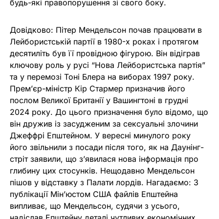
будь-які правопорушення зі свого боку.
Довідково: Пітер Мендельсон почав працювати в
Лейбористській партії в 1980-х роках і протягом
десятиліть був її провідною фігурою. Він відіграв
ключову роль у русі “Нова Лейбористська партія”
та у перемозі Тоні Блера на виборах 1997 року.
Прем’єр-міністр Кір Стармер призначив його
послом Великої Британії у Вашингтоні в грудні
2024 року. До цього призначення було відомо, що
він дружив із засудженим за сексуальні злочини
Джеффрі Епштейном. У вересні минулого року
його звільнили з посади після того, як на Даунінг-
стріт заявили, що з’явилася нова інформація про
глибину цих стосунків. Нещодавно Мендельсон
пішов у відставку з Палати лордів. Нагадаємо: З
публікації Мін’юстом США файлів Епштейна
випливає, що Мендельсон, судячи з усього,
надіслав Епштейну деталі чутливих економічних