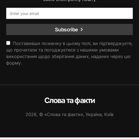
Subscribe
Поставивши позначку в цьому полі, ви підтверджуєте,
що прочитали та погоджуєтеся з нашими умовами
використання щодо зберігання даних, наданих через цю
форму.
Слова та факти
2026, © «Слова та факти», Україна, Київ