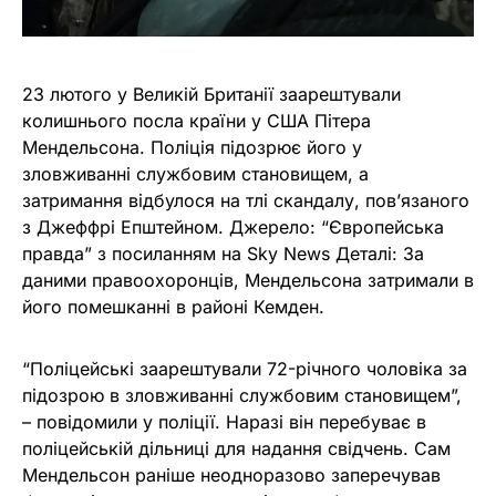
23 лютого у Великій Британії заарештували
колишнього посла країни у США Пітера
Мендельсона. Поліція підозрює його у
зловживанні службовим становищем, а
затримання відбулося на тлі скандалу, пов’язаного
з Джеффрі Епштейном. Джерело: “Європейська
правда” з посиланням на Sky News Деталі: За
даними правоохоронців, Мендельсона затримали в
його помешканні в районі Кемден.
“Поліцейські заарештували 72-річного чоловіка за
підозрою в зловживанні службовим становищем”,
– повідомили у поліції. Наразі він перебуває в
поліцейській дільниці для надання свідчень. Сам
Мендельсон раніше неодноразово заперечував