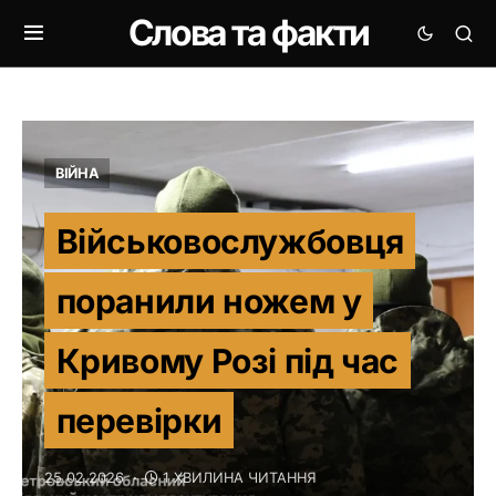
Слова та факти
ВІЙНА
Військовослужбовця
поранили ножем у
Кривому Розі під час
перевірки
25.02.2026
1 ХВИЛИНА ЧИТАННЯ