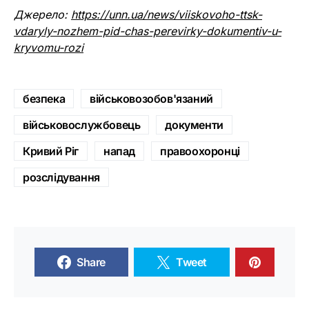
Джерело:
https://unn.ua/news/viiskovoho-ttsk-
vdaryly-nozhem-pid-chas-perevirky-dokumentiv-u-
kryvomu-rozi
безпека
військовозобов'язаний
військовослужбовець
документи
Кривий Ріг
напад
правоохоронці
розслідування
Share
Tweet