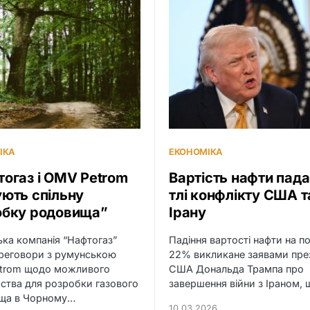
ІКА
ЕКОНОМІКА
огаз і OMV Petrom
Вартість нафти пада
ють спільну
тлі конфлікту США т
обку родовища”
Ірану
ька компанія “Нафтогаз”
Падіння вартості нафти на п
реговори з румунською
22% викликане заявами пре
trom щодо можливого
США Дональда Трампа про
ства для розробки газового
завершення війни з Іраном,
ща в Чорному…
10.03.2026