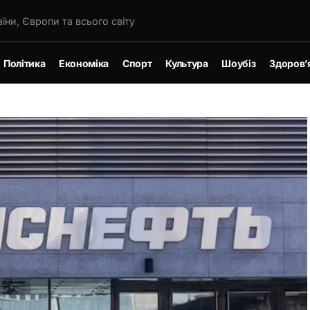
їни, Європи та всього світу
Політика
Економіка
Спорт
Культура
Шоубіз
Здоров’