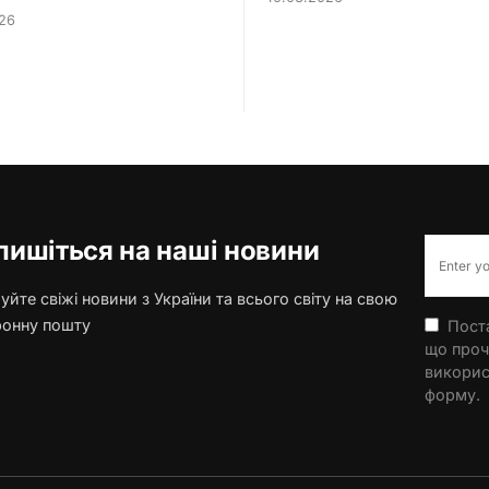
26
пишіться на наші новини
йте свіжі новини з України та всього світу на свою
ронну пошту
Поста
що проч
викорис
форму.