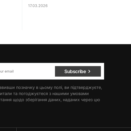
17.03.2026
Subscribe
вивши позначку в цьому полі, ви підтверджуєте,
итали та погоджуєтеся з нашими умовами
тання щодо зберігання даних, наданих через цю