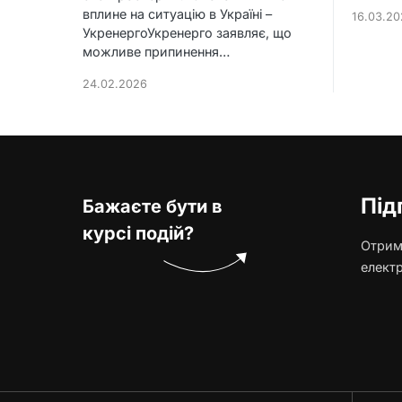
вплине на ситуацію в Україні –
16.03.20
УкренергоУкренерго заявляє, що
можливе припинення…
24.02.2026
Під
Бажаєте бути в
курсі подій?
Отриму
елект