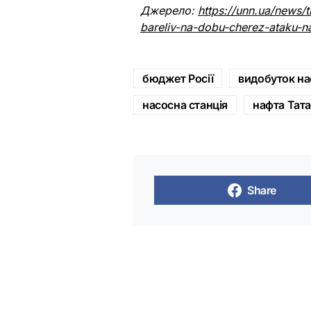
Джерело:
https://unn.ua/news/t
bareliv-na-dobu-cherez-ataku-na-
бюджет Росії
видобуток н
насосна станція
нафта Тат
Share