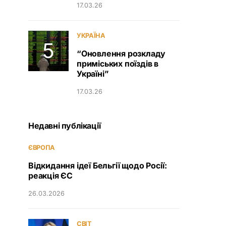
17.03.26
УКРАЇНА
“Оновлення розкладу
приміських поїздів в
Україні”
17.03.26
Недавні публікації
ЄВРОПА
Відкидання ідеї Бельгії щодо Росії:
реакція ЄС
26.03.2026
СВІТ