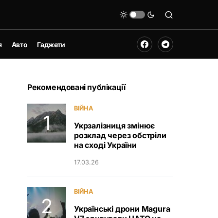
я
Авто
Гаджети
Рекомендовані публікації
ВІЙНА
Укрзалізниця змінює
розклад через обстріли
на сході України
17.03.26
ВІЙНА
Українські дрони Magura