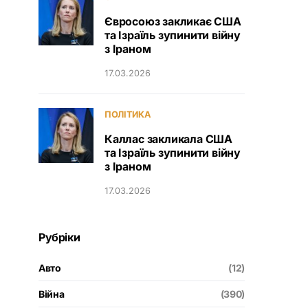
Євросоюз закликає США
та Ізраїль зупинити війну
з Іраном
17.03.2026
ПОЛІТИКА
Каллас закликала США
та Ізраїль зупинити війну
з Іраном
17.03.2026
Рубріки
Авто
(12)
Війна
(390)