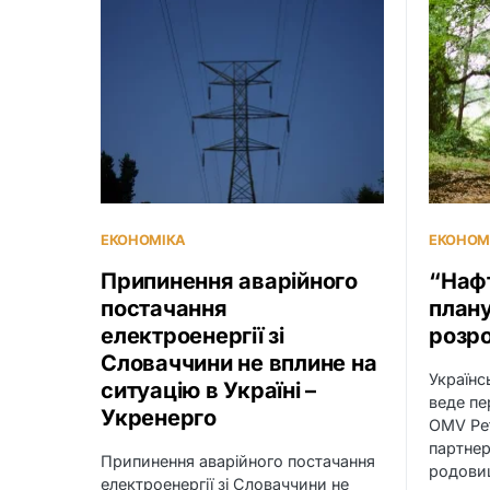
ЕКОНОМІКА
ЕКОНОМ
Припинення аварійного
“Нафт
постачання
плану
електроенергії зі
розр
Словаччини не вплине на
Українс
ситуацію в Україні –
веде пе
Укренерго
OMV Pe
партнер
Припинення аварійного постачання
родови
електроенергії зі Словаччини не