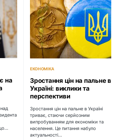
ЕКОНОМІКА
є на
Зростання цін на пальне в
а
Україні: виклики та
перспективи
онад
Зростання цін на пальне в Україні
зидента
триває, стаючи серйозним
випробуванням для економіки та
 що…
населення. Це питання набуло
актуальності…