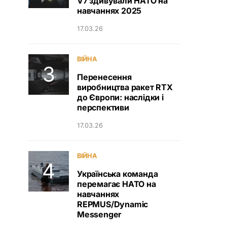
V7 здивували НАТО на
навчаннях 2025
17.03.26
ВІЙНА
Перенесення
виробництва ракет RTX
до Європи: наслідки і
перспективи
17.03.26
ВІЙНА
Українська команда
перемагає НАТО на
навчаннях
REPMUS/Dynamic
Messenger