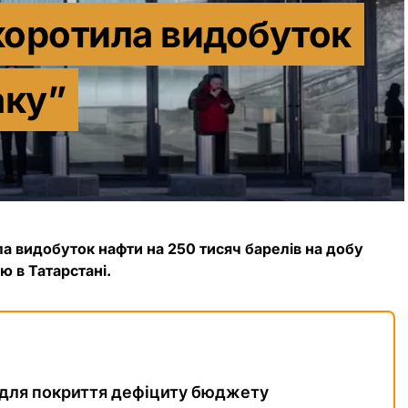
коротила видобуток
аку”
ла видобуток нафти на 250 тисяч барелів на добу
ю в Татарстані.
 для покриття дефіциту бюджету