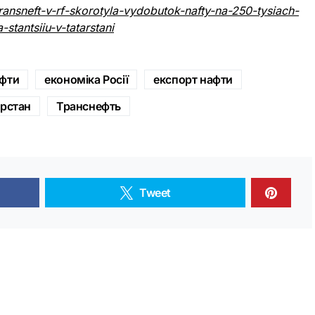
ransneft-v-rf-skorotyla-vydobutok-nafty-na-250-tysiach-
stantsiiu-v-tatarstani
афти
економіка Росії
експорт нафти
арстан
Транснефть
Tweet