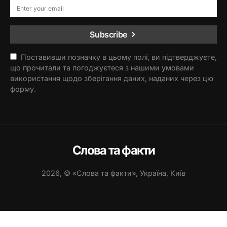
Subscribe
Поставивши позначку в цьому полі, ви підтверджуєте,
що прочитали та погоджуєтеся з нашими умовами
використання щодо зберігання даних, наданих через цю
форму.
Слова та факти
2026, © «Слова та факти», Україна, Київ