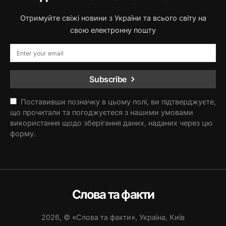
Отримуйте свіжі новини з України та всього світу на
свою електронну пошту
Subscribe
Поставивши позначку в цьому полі, ви підтверджуєте,
що прочитали та погоджуєтеся з нашими умовами
використання щодо зберігання даних, наданих через цю
форму.
Слова та факти
2026, © «Слова та факти», Україна, Київ