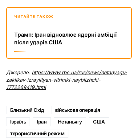
ЧИТАЙТЕ ТАКОЖ
Трамп: Іран відновлює ядерні амбіції
після ударів США
Джерело:
https://www.rbc.ua/rus/news/netanyagu-
zaklikav-izrayiltyan-vitrimki-nayblizhchi-
1772269419.html
Близький Схід
військова операція
Ізраїль
Іран
Нетаньягу
США
терористичний режим