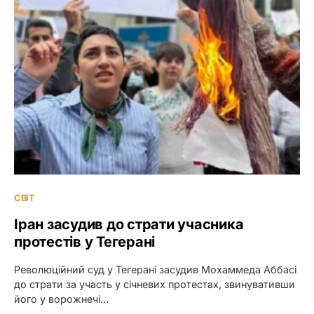
СВІТ
Іран засудив до страти учасника
протестів у Тегерані
Революційний суд у Тегерані засудив Мохаммеда Аббасі
до страти за участь у січневих протестах, звинувативши
його у ворожнечі…