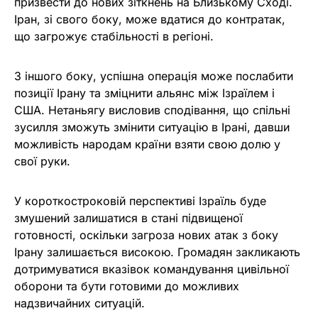
призвести до нових зіткнень на Близькому Сході.
Іран, зі свого боку, може вдатися до контратак,
що загрожує стабільності в регіоні.
З іншого боку, успішна операція може послабити
позиції Ірану та зміцнити альянс між Ізраїлем і
США. Нетаньягу висловив сподівання, що спільні
зусилля зможуть змінити ситуацію в Ірані, давши
можливість народам країни взяти свою долю у
свої руки.
У короткостроковій перспективі Ізраїль буде
змушений залишатися в стані підвищеної
готовності, оскільки загроза нових атак з боку
Ірану залишається високою. Громадян закликають
дотримуватися вказівок командування цивільної
оборони та бути готовими до можливих
надзвичайних ситуацій.