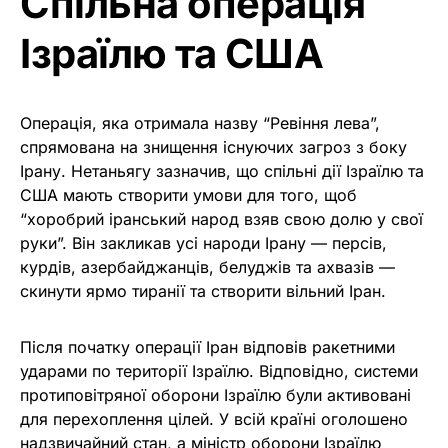
Спільна операція
Ізраїлю та США
Операція, яка отримала назву “Ревіння лева”,
спрямована на знищення існуючих загроз з боку
Ірану. Нетаньягу зазначив, що спільні дії Ізраїлю та
США мають створити умови для того, щоб
“хоробрий іранський народ взяв свою долю у свої
руки”. Він закликав усі народи Ірану — персів,
курдів, азербайджанців, белуджів та ахвазів —
скинути ярмо тиранії та створити вільний Іран.
Після початку операції Іран відповів ракетними
ударами по території Ізраїлю. Відповідно, системи
протиповітряної оборони Ізраїлю були активовані
для перехоплення цілей. У всій країні оголошено
надзвичайний стан, а міністр оборони Ізраїлю