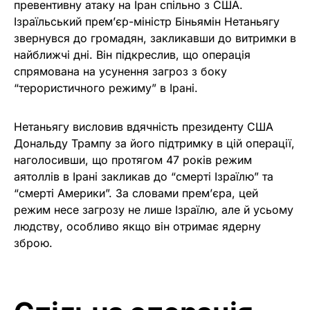
превентивну атаку на Іран спільно з США.
Ізраїльський прем’єр-міністр Біньямін Нетаньягу
звернувся до громадян, закликавши до витримки в
найближчі дні. Він підкреслив, що операція
спрямована на усунення загроз з боку
“терористичного режиму” в Ірані.
Нетаньягу висловив вдячність президенту США
Дональду Трампу за його підтримку в цій операції,
наголосивши, що протягом 47 років режим
аятоллів в Ірані закликав до “смерті Ізраїлю” та
“смерті Америки”. За словами прем’єра, цей
режим несе загрозу не лише Ізраїлю, але й усьому
людству, особливо якщо він отримає ядерну
зброю.