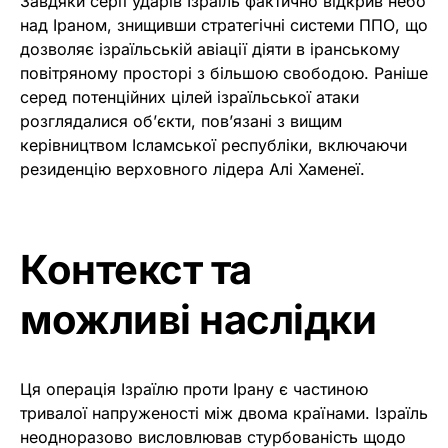
Завдяки серії ударів Ізраїль фактично відкрив небо
над Іраном, знищивши стратегічні системи ППО, що
дозволяє ізраїльській авіації діяти в іранському
повітряному просторі з більшою свободою. Раніше
серед потенційних цілей ізраїльської атаки
розглядалися об’єкти, пов’язані з вищим
керівництвом Ісламської республіки, включаючи
резиденцію верховного лідера Алі Хаменеї.
Контекст та
можливі наслідки
Ця операція Ізраїлю проти Ірану є частиною
тривалої напруженості між двома країнами. Ізраїль
неодноразово висловлював стурбованість щодо