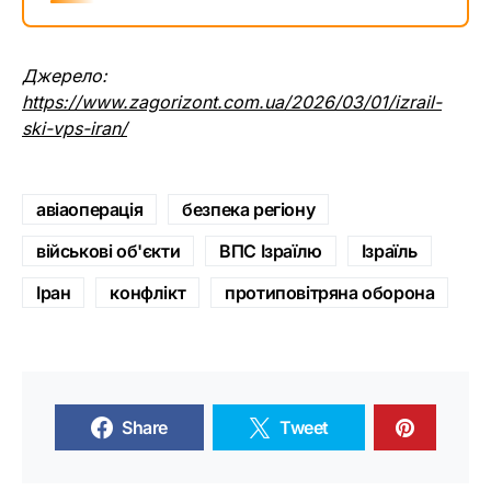
Джерело:
https://www.zagorizont.com.ua/2026/03/01/izrail-
ski-vps-iran/
авіаоперація
безпека регіону
військові об'єкти
ВПС Ізраїлю
Ізраїль
Іран
конфлікт
протиповітряна оборона
Share
Tweet