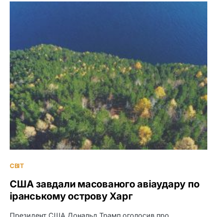
СВІТ
США завдали масованого авіаудару по
іранському острову Харг
Президент США Дональд Трамп оголосив про