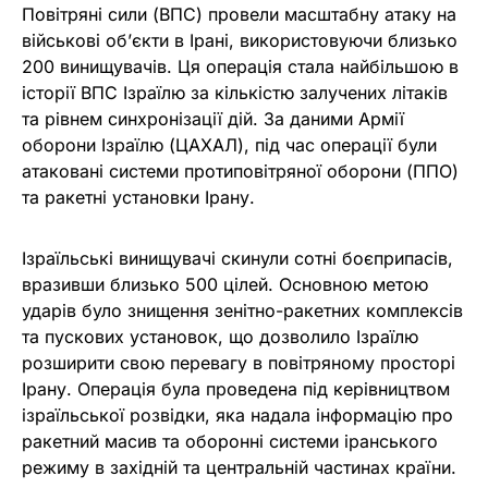
Повітряні сили (ВПС) провели масштабну атаку на
військові об’єкти в Ірані, використовуючи близько
200 винищувачів. Ця операція стала найбільшою в
історії ВПС Ізраїлю за кількістю залучених літаків
та рівнем синхронізації дій. За даними Армії
оборони Ізраїлю (ЦАХАЛ), під час операції були
атаковані системи протиповітряної оборони (ППО)
та ракетні установки Ірану.
Ізраїльські винищувачі скинули сотні боєприпасів,
вразивши близько 500 цілей. Основною метою
ударів було знищення зенітно-ракетних комплексів
та пускових установок, що дозволило Ізраїлю
розширити свою перевагу в повітряному просторі
Ірану. Операція була проведена під керівництвом
ізраїльської розвідки, яка надала інформацію про
ракетний масив та оборонні системи іранського
режиму в західній та центральній частинах країни.