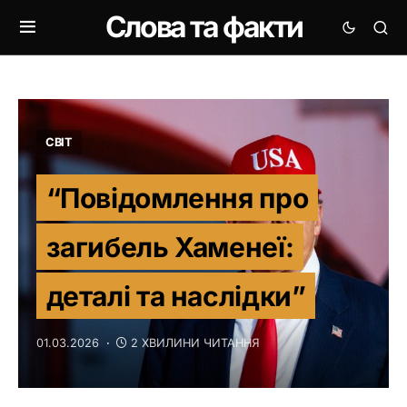
Слова та факти
СВІТ
“Повідомлення про
загибель Хаменеї:
деталі та наслідки”
01.03.2026
2 ХВИЛИНИ ЧИТАННЯ