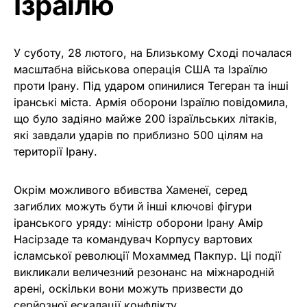
Ізраїлю
У суботу, 28 лютого, на Близькому Сході почалася
масштабна військова операція США та Ізраїлю
проти Ірану. Під ударом опинилися Тегеран та інші
іранські міста. Армія оборони Ізраїлю повідомила,
що було задіяно майже 200 ізраїльських літаків,
які завдали ударів по приблизно 500 цілям на
території Ірану.
Окрім можливого вбивства Хаменеї, серед
загиблих можуть бути й інші ключові фігури
іранського уряду: міністр оборони Ірану Амір
Насірзаде та командувач Корпусу вартових
ісламської революції Мохаммед Пакпур. Ці події
викликали величезний резонанс на міжнародній
арені, оскільки вони можуть призвести до
серйозної ескалації конфлікту.