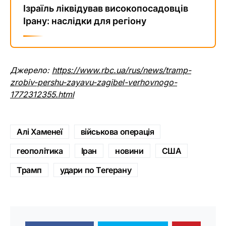
Ізраїль ліквідував високопосадовців
Ірану: наслідки для регіону
Джерело:
https://www.rbc.ua/rus/news/tramp-
zrobiv-pershu-zayavu-zagibel-verhovnogo-
1772312355.html
Алі Хаменеї
військова операція
геополітика
Іран
новини
США
Трамп
удари по Тегерану