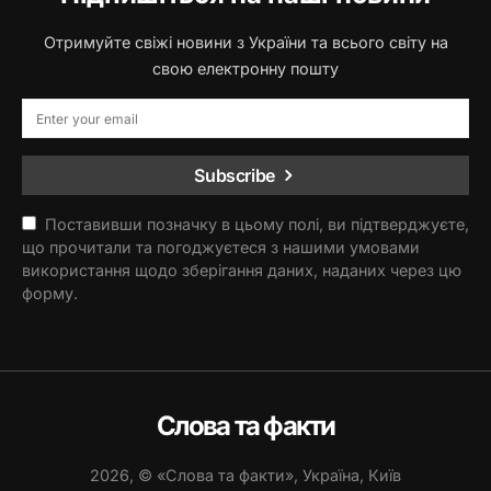
Отримуйте свіжі новини з України та всього світу на
свою електронну пошту
Subscribe
Поставивши позначку в цьому полі, ви підтверджуєте,
що прочитали та погоджуєтеся з нашими умовами
використання щодо зберігання даних, наданих через цю
форму.
Слова та факти
2026, © «Слова та факти», Україна, Київ