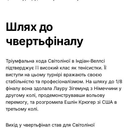
Шлях до
чвертьфіналу
Тріумфальна хода Світоліної в Індіан-Веллсі
підтверджує її високий клас як тенісистки. Її
виступи на цьому турнірі вражають своєю
стабільністю та професіоналізмом. На шляху до 1/8
фіналу вона здолала Лауру Зігемунд з Німеччини у
другому колі, продемонструвавши вольову
перемогу, та розгромила Ешлін Крюгер зі США в
третьому колі.
Вихід у чвертьфінал став для Світоліної