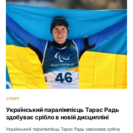
СПОРТ
Український паралімпієць Тарас Радь
здобуває срібло в новій дисципліні
Український паралімпієць Тарас Радь завоював срібну