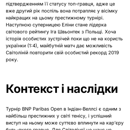
підтвердженням її статусу топ-гравця, адже це
вже другий рік поспіль вона потрапляє у вісімку
найкращих на цьому престижному турнірі.
Наступною суперницею Еліни стане лідерка
світового рейтингу Іга Швьонтек з Польщі. Хоча
історія особистих зустрічей поки що не на користь
українки (1:4), майбутній матч дає можливість
Світоліній повторити свій особистий рекорд 2019
року.
Контекст і наслідки
Турнір BNP Paribas Open в Індіан-Веллсі є одним з
найбільш престижних у світі тенісу, і успішний
виступ на ньому може суттєво вплинути на кар’єру
будь-якого гравця. Для Світоліної це шанс не