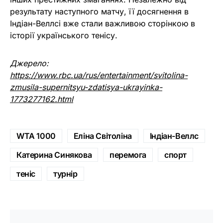
результату наступного матчу, її досягнення в
Індіан-Веллсі вже стали важливою сторінкою в
історії українського тенісу.
Джерело:
https://www.rbc.ua/rus/entertainment/svitolina-
zmusila-supernitsyu-zdatisya-ukrayinka-
1773277162.html
WTA 1000
Еліна Світоліна
Індіан-Веллс
Катерина Синякова
перемога
спорт
теніс
турнір