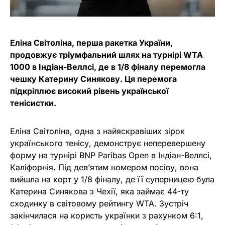
Еліна Світоліна, перша ракетка України,
продовжує тріумфальний шлях на турнірі WTA
1000 в Індіан-Веллсі, де в 1/8 фіналу перемогла
чешку Катерину Синякову. Ця перемога
підкріплює високий рівень української
тенісистки.
Еліна Світоліна, одна з найяскравіших зірок
українського тенісу, демонструє неперевершену
форму на турнірі BNP Paribas Open в Індіан-Веллсі,
Каліфорнія. Під дев’ятим номером посіву, вона
вийшла на корт у 1/8 фіналу, де її суперницею була
Катерина Синякова з Чехії, яка займає 44-ту
сходинку в світовому рейтингу WTA. Зустріч
закінчилася на користь українки з рахунком 6:1,