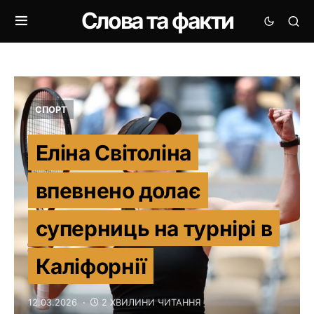
Слова та факти
СПОРТ
Еліна Світоліна
впевнено долає
суперниць на турнірі в
Каліфорнії
12.03.2026
2 ХВИЛИНИ ЧИТАННЯ