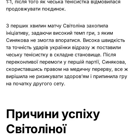
1:1, після того як чеська тенісистка відмовилася
продовжувати поєдинок.
З перших хвилин матчу Світоліна захопила
ініціативу, задаючи високий темп гри, з яким
Синякова не змогла впоратися. Висока швидкість
та точність ударів українки відразу ж поставили
чеську тенісистку в складне становище. Після
переконливої перемоги у першій партії, Синякова,
скориставшись правом на медичну перерву, все ж
вирішила не ризикувати здоров’ям і припинила гру
на початку другого сету.
Причини успіху
Світоліної