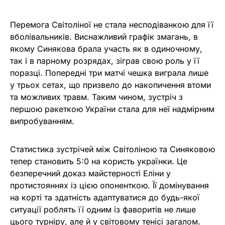
Перемога Світоліної не стала несподіванкою для її
вболівальників. Виснажливий графік змагань, в
якому Синякова брала участь як в одиночному,
так і в парному розрядах, зіграв свою роль у її
поразці. Попередні три матчі чешка виграла лише
у трьох сетах, що призвело до накопичення втоми
та можливих травм. Таким чином, зустріч з
першою ракеткою України стала для неї надмірним
випробуванням.
Статистика зустрічей між Світоліною та Синяковою
тепер становить 5:0 на користь українки. Це
безперечний доказ майстерності Еліни у
протистояннях із цією опоненткою. Її домінування
на корті та здатність адаптуватися до будь-якої
ситуації роблять її одним із фаворитів не лише
цього турніру, але й у світовому тенісі загалом.