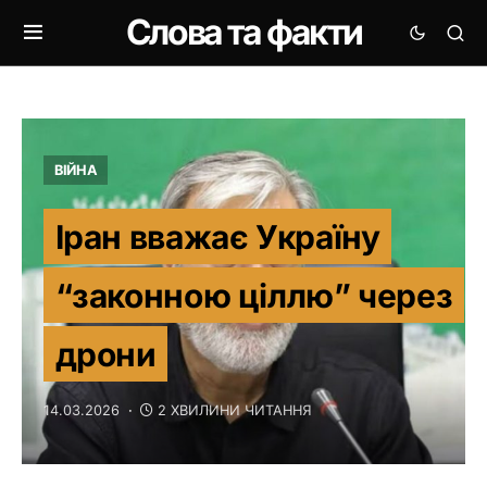
Слова та факти
ВІЙНА
Іран вважає Україну
“законною ціллю” через
дрони
14.03.2026
2 ХВИЛИНИ ЧИТАННЯ