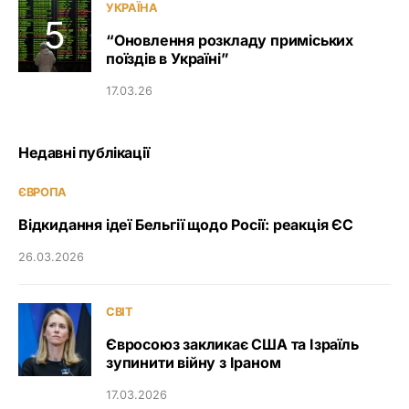
УКРАЇНА
“Оновлення розкладу приміських
поїздів в Україні”
17.03.26
Недавні публікації
ЄВРОПА
Відкидання ідеї Бельгії щодо Росії: реакція ЄС
26.03.2026
СВІТ
Євросоюз закликає США та Ізраїль
зупинити війну з Іраном
17.03.2026