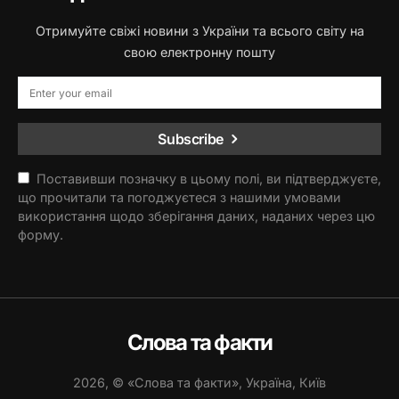
Отримуйте свіжі новини з України та всього світу на
свою електронну пошту
Subscribe
Поставивши позначку в цьому полі, ви підтверджуєте,
що прочитали та погоджуєтеся з нашими умовами
використання щодо зберігання даних, наданих через цю
форму.
Слова та факти
2026, © «Слова та факти», Україна, Київ