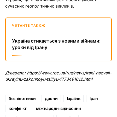
сучасних геополітичних викликів.
ЧИТАЙТЕ ТАКОЖ
Україна стикається з новими війнами:
уроки від Ірану
Джерело:
https://www.rbc.ua/rus/news/irani-nazvali-
ukrayinu-zakonnoyu-tsillyu-1773491612.html
безпілотники
дрони
Ізраїль
Іран
конфлікт
міжнародні відносини