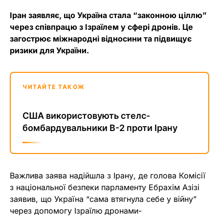
Іран заявляє, що Україна стала “законною ціллю”
через співпрацю з Ізраїлем у сфері дронів. Це
загострює міжнародні відносини та підвищує
ризики для України.
ЧИТАЙТЕ ТАКОЖ
США використовують стелс-
бомбардувальники B-2 проти Ірану
Важлива заява надійшла з Ірану, де голова Комісії
з національної безпеки парламенту Ебрахім Азізі
заявив, що Україна “сама втягнула себе у війну”
через допомогу Ізраїлю дронами-