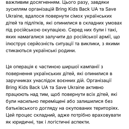
важливим досягненням. Цього разу, завдяки
зусиллям організацій Bring Kids Back UA та Save
Ukraine, вдалося повернути сімох українських
дітей та підлітків, які опинилися в складних умовах
під російською окупацією. Серед них були і такі,
яких намагалися залучити до російської армії, що
ілюструє серйозність ситуації та виклики, з якими
стикаються українські родини.
Ця операція є частиною ширшої кампанії з
повернення українських дітей, які опинилися в
заручниках унаслідок воєнних дій. Організації
Bring Kids Back UA та Save Ukraine активно
працюють над тим, щоб повернути всіх дітей, які
були насильно переміщені або залишилися без
батьківського догляду на окупованих територіях.
Цей процес складний, адже потрібно враховувати
як юридичні, так і логістичні аспекти.