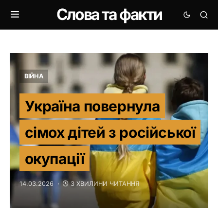
Слова та факти
ВІЙНА
Україна повернула
сімох дітей з російської
окупації
14.03.2026
3 ХВИЛИНИ ЧИТАННЯ