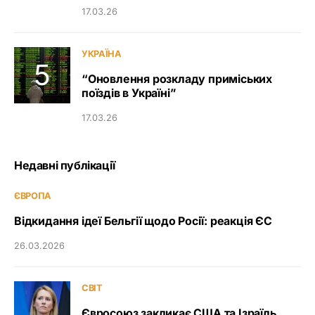
17.03.26
УКРАЇНА
“Оновлення розкладу приміських
поїздів в Україні”
17.03.26
Недавні публікації
ЄВРОПА
Відкидання ідеї Бельгії щодо Росії: реакція ЄС
26.03.2026
СВІТ
Євросоюз закликає США та Ізраїль