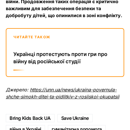
війни. Продовження таких операцій є критично
важливим для забезпечення безпеки та
добробуту дітей, що опинилися в зоні конфлікту.
ЧИТАЙТЕ ТАКОЖ
Українці протестують проти гри про
війну від російської студії
Джерело:
https://unn.ua/news/ukraina-povernula-
shche-simokh-ditei-ta-pidlitkiv-z-rosiiskoi-okupatsii
Bring Kids Back UA
Save Ukraine
війна в Україні
гуманітарна допомога