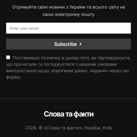
Отримуйте свіжі новини з України та всього світу на
свою електронну пошту
Subscribe
Поставивши позначку в цьому полі, ви підтверджуєте,
що прочитали та погоджуєтеся з нашими умовами
використання щодо зберігання даних, наданих через цю
форму.
Слова та факти
2026, © «Слова та факти», Україна, Київ