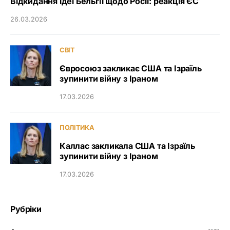
Відкидання ідеї Бельгії щодо Росії: реакція ЄС
26.03.2026
СВІТ
Євросоюз закликає США та Ізраїль
зупинити війну з Іраном
17.03.2026
ПОЛІТИКА
Каллас закликала США та Ізраїль
зупинити війну з Іраном
17.03.2026
Рубріки