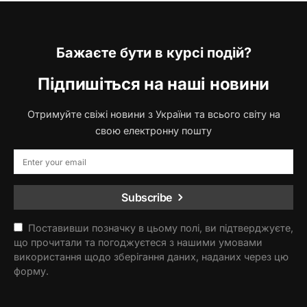
Бажаєте бути в курсі подій?
Підпишіться на наші новини
Отримуйте свіжі новини з України та всього світу на
свою електронну пошту
Subscribe
Поставивши позначку в цьому полі, ви підтверджуєте,
що прочитали та погоджуєтеся з нашими умовами
використання щодо зберігання даних, наданих через цю
форму.