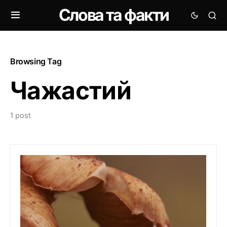
Слова та факти
Browsing Tag
Чажастий
1 post