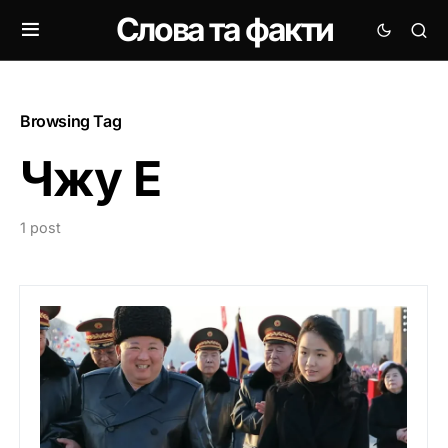
Слова та факти
Browsing Tag
Чжу Е
1 post