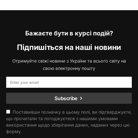
Бажаєте бути в курсі подій?
Підпишіться на наші новини
Отримуйте свіжі новини з України та всього світу на
свою електронну пошту
Subscribe
Поставивши позначку в цьому полі, ви підтверджуєте,
що прочитали та погоджуєтеся з нашими умовами
використання щодо зберігання даних, наданих через цю
форму.