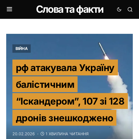
Слова та факти
ВІЙНА
рф атакувала Україну
балістичним
“Іскандером”, 107 зі 128
дронів знешкоджено
20.02.2026
1 ХВИЛИНА ЧИТАННЯ