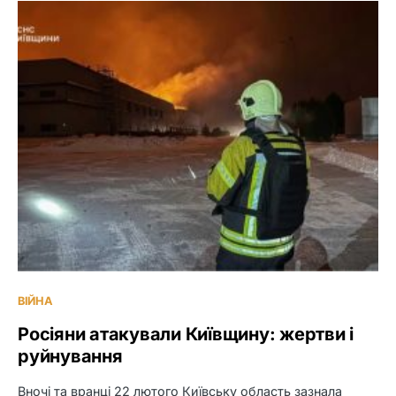
ВІЙНА
Росіяни атакували Київщину: жертви і
руйнування
Вночі та вранці 22 лютого Київську область зазнала