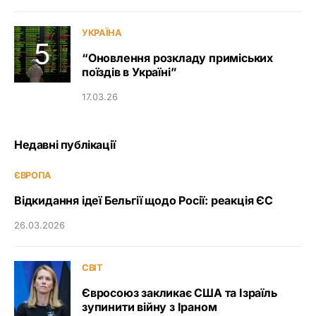
УКРАЇНА
“Оновлення розкладу приміських
поїздів в Україні”
17.03.26
Недавні публікації
ЄВРОПА
Відкидання ідеї Бельгії щодо Росії: реакція ЄС
26.03.2026
СВІТ
Євросоюз закликає США та Ізраїль
зупинити війну з Іраном