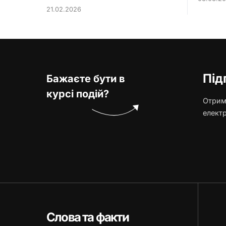
21.02.2026
Під
Бажаєте бути в
курсі подій?
Отриму
елект
Слова та факти