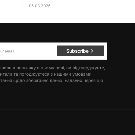
05.03.2026
Subscribe
вивши позначку в цьому полі, ви підтверджуєте,
итали та погоджуєтеся з нашими умовами
тання щодо зберігання даних, наданих через цю