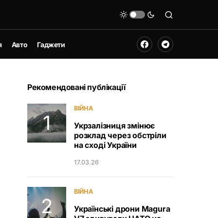
я
Авто
Гаджети
Рекомендовані публікації
ВІЙНА
Укрзалізниця змінює
розклад через обстріли
на сході України
17.03.26
ВІЙНА
Українські дрони Magura