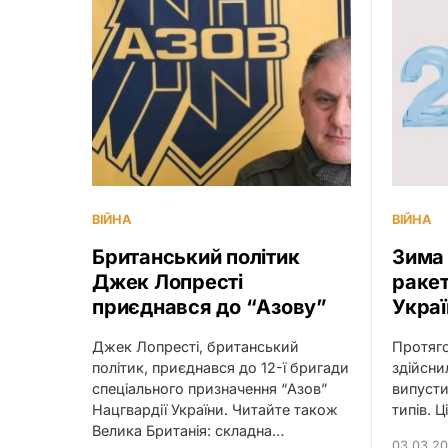
ВІЙНА
ВІЙНА
Британський політик
Зима 
Джек Лопресті
ракет
приєднався до “Азову”
Украї
Джек Лопресті, британський
Протяго
політик, приєднався до 12-ї бригади
здійсни
спеціального призначення “Азов”
випусти
Нацгвардії України. Читайте також
типів. Ц
Велика Британія: складна…
03.03.2