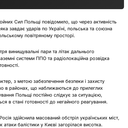
йних Сил Польщі повідомило, що через активність
, яка завдає ударів по Україні, польська та союзна
польському повітряному просторі.
ітря винищувальні пари та літак дальнього
Наземні системи ППО та радіолокаційна розвідка
товності.
актер, з метою забезпечення безпеки і захисту
во в районах, що наближаються до прилеглих
вання Польщі постійно слідкує за ситуацією,
ся в стані готовності до негайного реагування.
Росія здійснила масований обстріл українських міст,
 атаки балістики у Києві загорілася висотка.