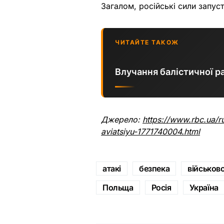
Загалом, російські сили запуст
ЧИТАЙТЕ ТАКОЖ
Влучання балістичної ра
Джерело:
https://www.rbc.ua/r
aviatsiyu-1771740004.html
атакі
безпека
військово
Польща
Росія
Україна