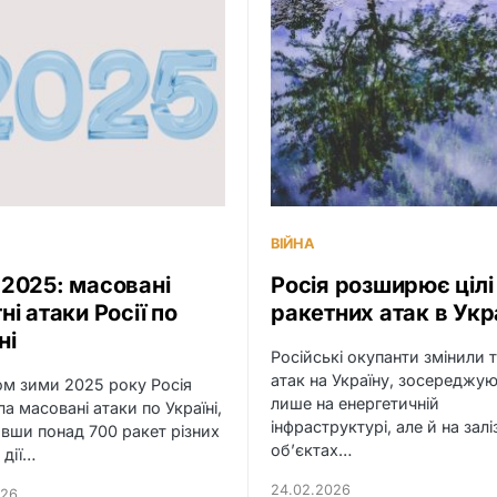
ВІЙНА
2025: масовані
Росія розширює цілі
ні атаки Росії по
ракетних атак в Укра
ні
Російські окупанти змінили 
атак на Україну, зосереджу
м зими 2025 року Росія
лише на енергетичній
ла масовані атаки по Україні,
інфраструктурі, але й на зал
вши понад 700 ракет різних
об’єктах…
і дії…
24.02.2026
026