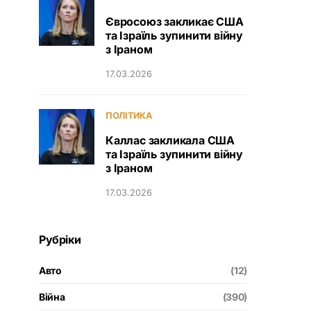
Євросоюз закликає США
та Ізраїль зупинити війну
з Іраном
17.03.2026
ПОЛІТИКА
Каллас закликала США
та Ізраїль зупинити війну
з Іраном
17.03.2026
Рубріки
Авто
(12)
Війна
(390)