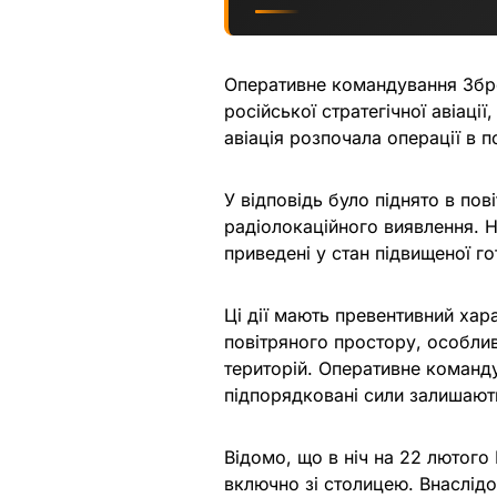
Оперативне командування Збро
російської стратегічної авіації
авіація розпочала операції в 
У відповідь було піднято в пов
радіолокаційного виявлення. 
приведені у стан підвищеної го
Ці дії мають превентивний хар
повітряного простору, особли
територій. Оперативне команду
підпорядковані сили залишають
Відомо, що в ніч на 22 лютого 
включно зі столицею. Внаслідок