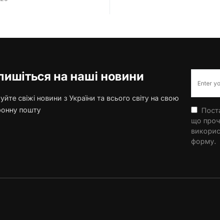
пишіться на наші новини
йте свіжі новини з України та всього світу на свою
ронну пошту
Поста
що проч
викорис
форму.