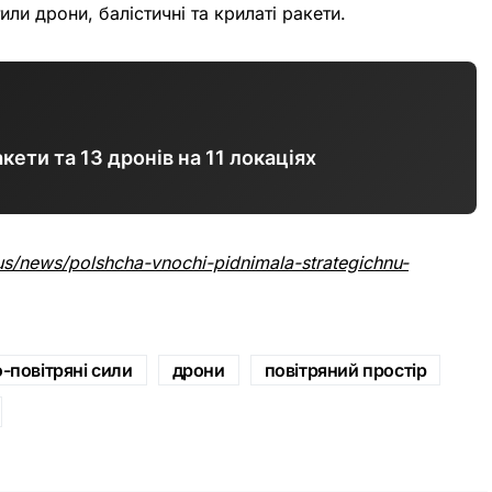
или дрони, балістичні та крилаті ракети.
кети та 13 дронів на 11 локаціях
us/news/polshcha-vnochi-pidnimala-strategichnu-
-повітряні сили
дрони
повітряний простір