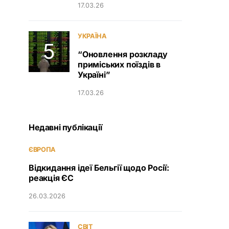
17.03.26
УКРАЇНА
“Оновлення розкладу
приміських поїздів в
Україні”
17.03.26
Недавні публікації
ЄВРОПА
Відкидання ідеї Бельгії щодо Росії:
реакція ЄС
26.03.2026
СВІТ