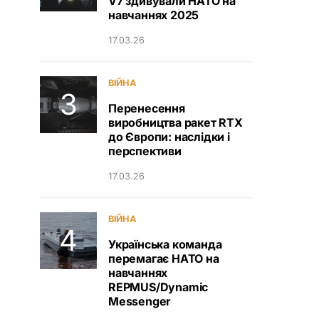
V7 здивували НАТО на
навчаннях 2025
17.03.26
ВІЙНА
Перенесення
виробництва ракет RTX
до Європи: наслідки і
перспективи
17.03.26
ВІЙНА
Українська команда
перемагає НАТО на
навчаннях
REPMUS/Dynamic
Messenger