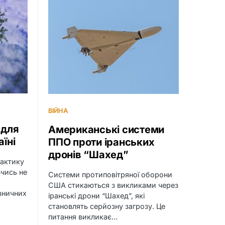
ВІЙНА
 для
Американські системи
їні
ППО проти іранських
дронів “Шахед”
тактику
ючись не
Системи протиповітряної оборони
США стикаються з викликами через
ізничних
іранські дрони “Шахед”, які
становлять серйозну загрозу. Це
питання викликає…