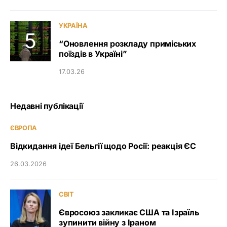
УКРАЇНА
“Оновлення розкладу приміських
поїздів в Україні”
17.03.26
Недавні публікації
ЄВРОПА
Відкидання ідеї Бельгії щодо Росії: реакція ЄС
26.03.2026
СВІТ
Євросоюз закликає США та Ізраїль
зупинити війну з Іраном