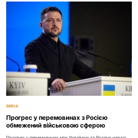
ВІЙНА
Прогрес у перемовинах з Росією
обмежений військовою сферою
Прогрес у перемовинах між Україною та Росією наразі