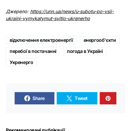
Джерело:
https://unn.ua/news/u-subotu-po-vsii-
ukraini-vymykatymut-svitlo-ukrenerho
відключення електроенергії
енергооб'єкти
перебої в постачанні
погода в Україні
Укренерго
Share
Tweet
Рекомендовані публікації