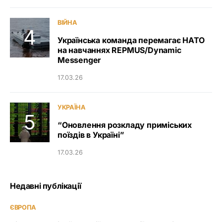
ВІЙНА
Українська команда перемагає НАТО
на навчаннях REPMUS/Dynamic
Messenger
17.03.26
УКРАЇНА
“Оновлення розкладу приміських
поїздів в Україні”
17.03.26
Недавні публікації
ЄВРОПА