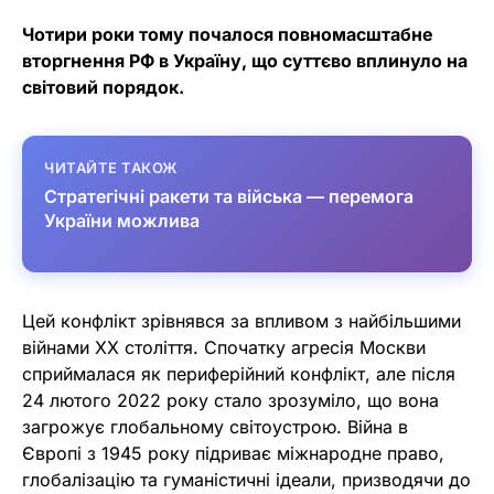
Чотири роки тому почалося повномасштабне
вторгнення РФ в Україну, що суттєво вплинуло на
світовий порядок.
ЧИТАЙТЕ ТАКОЖ
Стратегічні ракети та війська — перемога
України можлива
Цей конфлікт зрівнявся за впливом з найбільшими
війнами ХХ століття. Спочатку агресія Москви
сприймалася як периферійний конфлікт, але після
24 лютого 2022 року стало зрозуміло, що вона
загрожує глобальному світоустрою. Війна в
Європі з 1945 року підриває міжнародне право,
глобалізацію та гуманістичні ідеали, призводячи до