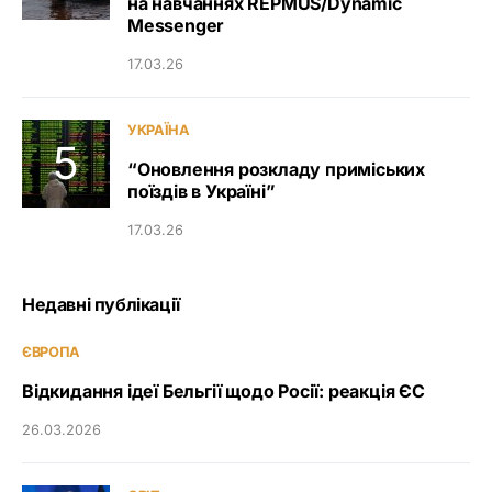
на навчаннях REPMUS/Dynamic
Messenger
17.03.26
УКРАЇНА
“Оновлення розкладу приміських
поїздів в Україні”
17.03.26
Недавні публікації
ЄВРОПА
Відкидання ідеї Бельгії щодо Росії: реакція ЄС
26.03.2026