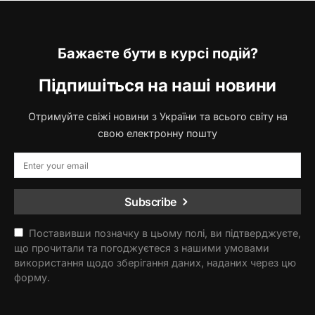
Бажаєте бути в курсі подій?
Підпишіться на наші новини
Отримуйте свіжі новини з України та всього світу на
свою електронну пошту
Subscribe
Поставивши позначку в цьому полі, ви підтверджуєте,
що прочитали та погоджуєтеся з нашими умовами
використання щодо зберігання даних, наданих через цю
форму.