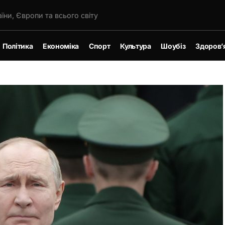
їни, Європи та всього світу
Політика
Економіка
Спорт
Культура
Шоубіз
Здоров’