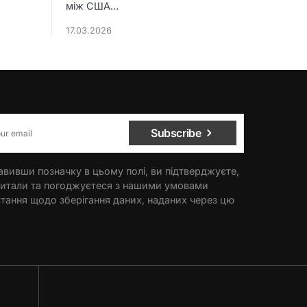
між США…
17.03.2026
Subscribe
вивши позначку в цьому полі, ви підтверджуєте,
итали та погоджуєтеся з нашими умовами
тання щодо зберігання даних, наданих через цю