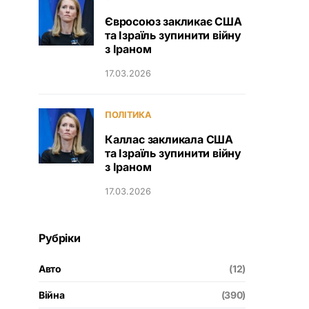
Євросоюз закликає США
та Ізраїль зупинити війну
з Іраном
17.03.2026
ПОЛІТИКА
Каллас закликала США
та Ізраїль зупинити війну
з Іраном
17.03.2026
Рубріки
Авто
(12)
Війна
(390)