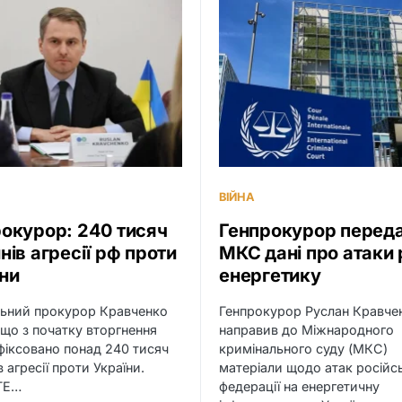
ВІЙНА
окурор: 240 тисяч
Генпрокурор переда
нів агресії рф проти
МКС дані про атаки 
ни
енергетику
льний прокурор Кравченко
Генпрокурор Руслан Кравче
 що з початку вторгнення
направив до Міжнародного
афіксовано понад 240 тисяч
кримінального суду (МКС)
 агресії проти України.
матеріали щодо атак російс
ТЕ…
федерації на енергетичну