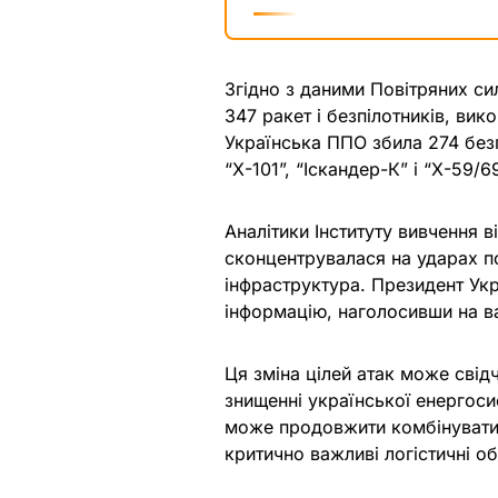
Згідно з даними Повітряних сил
347 ракет і безпілотників, вик
Українська ППО збила 274 безп
“Х-101”, “Іскандер-К” і “Х-59/69
Аналітики Інституту вивчення в
сконцентрувалася на ударах по
інфраструктура. Президент Ук
інформацію, наголосивши на ва
Ця зміна цілей атак може свідч
знищенні української енергоси
може продовжити комбінувати 
критично важливі логістичні об