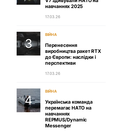
V7 здивували НАТО на
навчаннях 2025
17.03.26
ВІЙНА
Перенесення
виробництва ракет RTX
до Європи: наслідки і
перспективи
17.03.26
ВІЙНА
Українська команда
перемагає НАТО на
навчаннях
REPMUS/Dynamic
Messenger