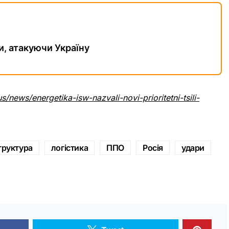
и, атакуючи Україну
s/news/energetika-isw-nazvali-novi-prioritetni-tsili-
труктура
логістика
ППО
Росія
удари