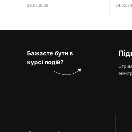
23.02.2026
24.02.2
Під
Бажаєте бути в
курсі подій?
Отриму
елект