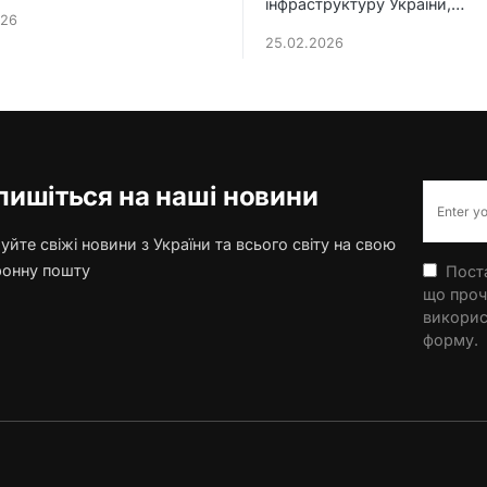
інфраструктуру України,…
026
25.02.2026
пишіться на наші новини
йте свіжі новини з України та всього світу на свою
ронну пошту
Поста
що проч
викорис
форму.