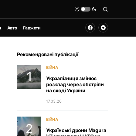
я
Авто
Гаджети
Рекомендовані публікації
ВІЙНА
Укрзалізниця змінює
розклад через обстріли
на сході України
17.03.26
ВІЙНА
Українські дрони Magura