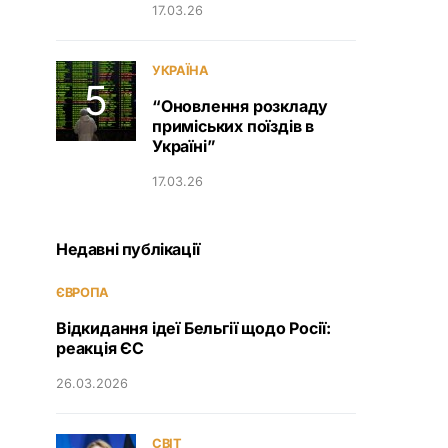
17.03.26
УКРАЇНА
“Оновлення розкладу
приміських поїздів в
Україні”
17.03.26
Недавні публікації
ЄВРОПА
Відкидання ідеї Бельгії щодо Росії:
реакція ЄС
26.03.2026
СВІТ