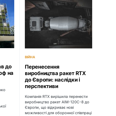
ВІЙНА
в до
Перенесення
рф на
виробництва ракет RTX
до Європи: наслідки і
перспективи
нко
Компанія RTX вирішила перенести
виробництво ракет AIM-120C-8 до
ької
Європи, що відкриває нові
можливості для оборонної співпраці