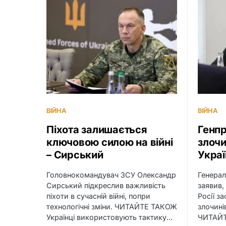
ВІЙНА
ВІЙНА
Піхота залишається
Генпр
ключовою силою на війні
злочи
– Сирський
Украї
Головнокомандувач ЗСУ Олександр
Генера
Сирський підкреслив важливість
заявив,
піхоти в сучасній війні, попри
Росії з
технологічні зміни. ЧИТАЙТЕ ТАКОЖ
злочинів
Українці використовують тактику…
ЧИТАЙ