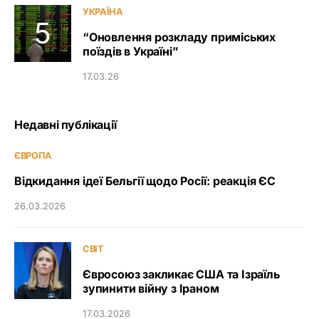
УКРАЇНА
“Оновлення розкладу приміських
поїздів в Україні”
17.03.26
Недавні публікації
ЄВРОПА
Відкидання ідеї Бельгії щодо Росії: реакція ЄС
26.03.2026
СВІТ
Євросоюз закликає США та Ізраїль
зупинити війну з Іраном
17.03.2026