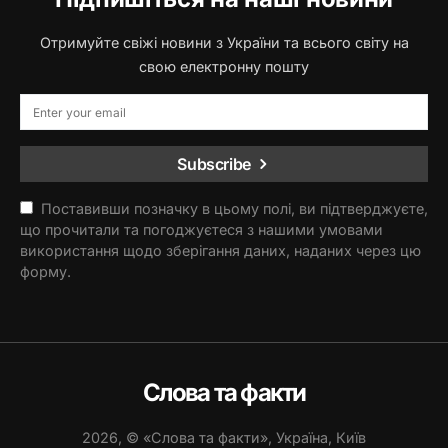
Отримуйте свіжі новини з України та всього світу на
свою електронну пошту
Subscribe
Поставивши позначку в цьому полі, ви підтверджуєте,
що прочитали та погоджуєтеся з нашими умовами
використання щодо зберігання даних, наданих через цю
форму.
Слова та факти
2026, © «Слова та факти», Україна, Київ