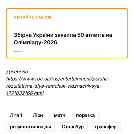
ЧИТАЙТЕ ТАКОЖ
Збірна України заявила 50 атлетів на
Олімпіаду-2026
Джерело:
https://www.rbc.ua/rus/entertainment/persha-
rezultativna-diya-remchuk-vidznachivsya-
1771832166.html
Ліга 1
Ліон
матч
поразка
результативна дія
Страсбур
трансфер