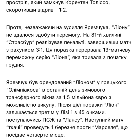
простріл, який замкнув Корентен Толіссо,
скоротивши відрив – 1:2.
Проте, незважаючи на зусилля Яремчука, “Ліону”
не вдалося здобути перемогу. На 81-й хвилині
“Страсбур” реалізував пенальті, завершивши матч
з рахунком 3:1. Ця поразка перервала 13-матчеву
переможну серію “Ліона”, яка тривала з початку
грудня.
Яремчук був орендований “Ліоном” у грецького
“Олімпіакоса” в останній день зимового
трансферного вікна за 1,5 мільйона євро з
можливістю викупу. Після цієї поразки “Ліон”
залишається третім у Лізі 1 з 45 очками,
поступаючись ПСЖ та “Лансу”. Наступний матч
“ткачі” проведуть 1 березня проти “Марселя”, що
посідає четверте місце.