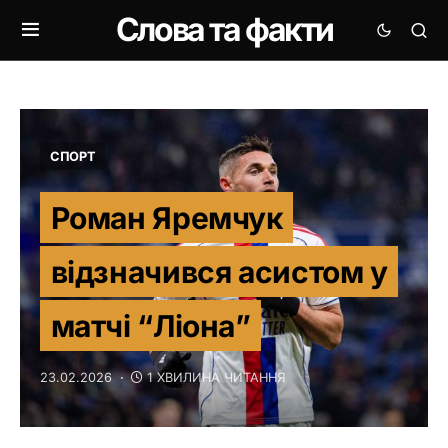
Слова та факти
СПОРТ
Роман Яремчук
відзначився асистом у
матчі “Ліона”
23.02.2026
1 ХВИЛИНА ЧИТАННЯ