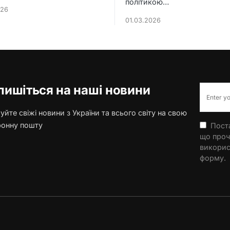
політикою…
026
01.03.2026
пишіться на наші новини
йте свіжі новини з України та всього світу на свою
ронну пошту
Поста
що проч
викорис
форму.