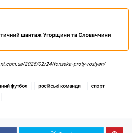
гетичний шантаж Угорщини та Словаччини
ont.com.ua/2026/02/24/fonseka-proty-rosiyan/
дний футбол
російські команди
спорт