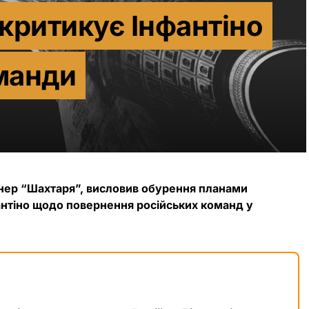
критикує Інфантіно
оманди
нер “Шахтаря”, висловив обурення планами
нтіно щодо повернення російських команд у