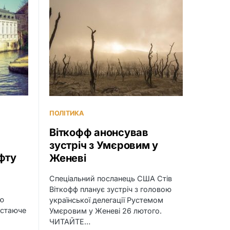
ПОЛІТИКА
Віткофф анонсував
зустріч з Умєровим у
фту
Женеві
Спеціальний посланець США Стів
Віткофф планує зустріч з головою
ою
української делегації Рустемом
остаюче
Умєровим у Женеві 26 лютого.
ЧИТАЙТЕ…