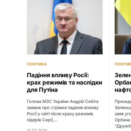
ПОЛІТИКА
ПОЛІТИ
Падіння впливу Росії:
Зеле
крах режимів та наслідки
Орбан
для Путіна
нафт
Голова МЗС України Андрій Сибіга
Презид
заявив про стрімке падіння впливу
Зеленс
Росії у світі після краху режимів
заяв уг
лідерів Сирії,…
Орбана 
“Дружба
01.03.2026