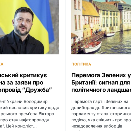
КА
ПОЛІТИКА
нський критикує
Перемога Зелених у
а за заяви про
Британії: сигнал для
опровід “Дружба”
політичного ландша
ент України Володимир
Перемога партії Зелених на
ький висловив критику щодо
довиборах до британського
орського прем’єра Віктора
парламенту стала історичн
про стан нафтопроводу
подією, яка свідчить про зр
”. Цей конфлікт…
незадоволення виборців