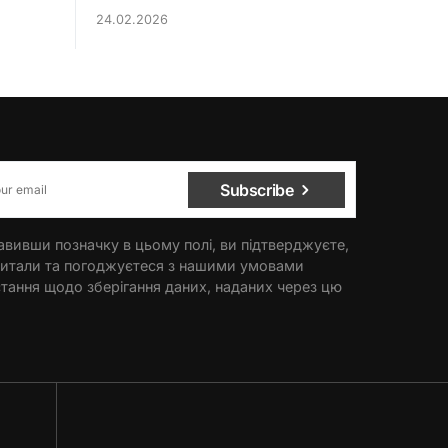
24.02.2026
Subscribe
вивши позначку в цьому полі, ви підтверджуєте,
итали та погоджуєтеся з нашими умовами
тання щодо зберігання даних, наданих через цю