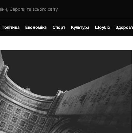
їни, Європи та всього світу
Політика
Економіка
Спорт
Культура
Шоубіз
Здоров’