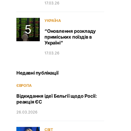
17.03.26
УКРАЇНА
“Оновлення розкладу
приміських поїздів в
Україні”
17.03.26
Недавні публікації
ЄВРОПА
Відкидання ідеї Бельгії щодо Росії:
реакція ЄС
26.03.2026
СВІТ