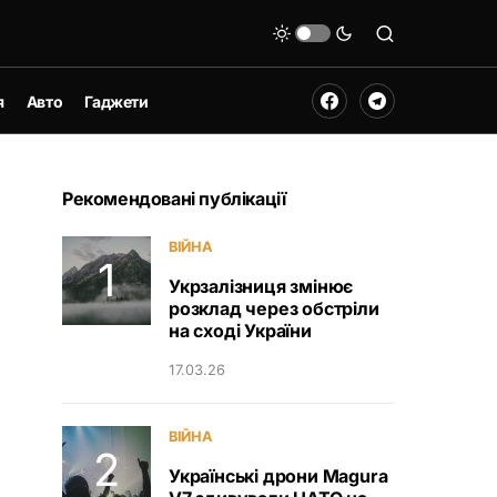
я
Авто
Гаджети
Рекомендовані публікації
ВІЙНА
Укрзалізниця змінює
розклад через обстріли
на сході України
17.03.26
ВІЙНА
Українські дрони Magura