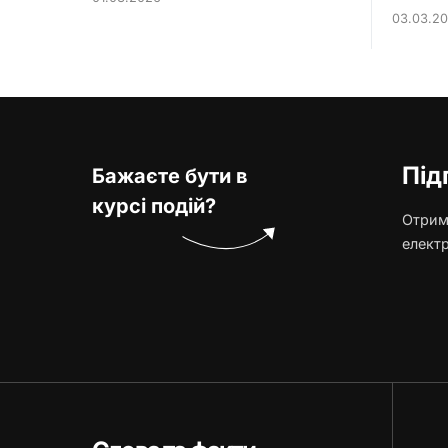
03.03.2
Під
Бажаєте бути в
курсі подій?
Отриму
елект