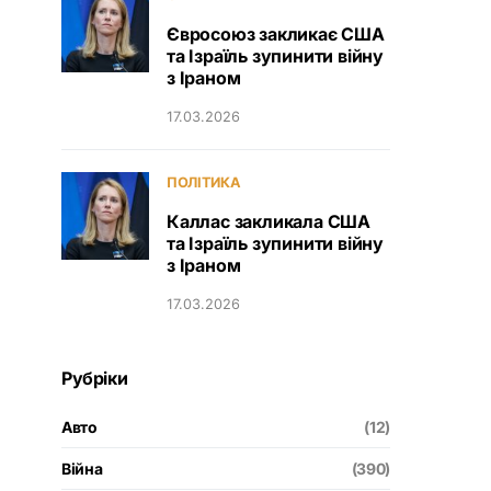
Євросоюз закликає США
та Ізраїль зупинити війну
з Іраном
17.03.2026
ПОЛІТИКА
Каллас закликала США
та Ізраїль зупинити війну
з Іраном
17.03.2026
Рубріки
Авто
(12)
Війна
(390)