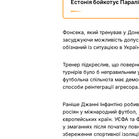
Естонія бойкотує Паралі
Фонсека, який тренував у Доне
засуджуючи можливість допуск
обізнаний із ситуацією в Україн
Тренер підкреслив, що поверне
турнірів було б неправильним
футбольна спільнота має демон
способи реінтеграції агресора
Раніше Джанні Інфантіно роби
росіян у міжнародний футбол, 
європейських країн. УЄФА та ФІ
у змаганнях після початку по
збереження спортивної ізоляці