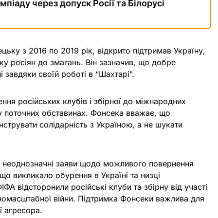
мпіаду через допуск Росії та Білорусі
цьку з 2016 по 2019 рік, відкрито підтримав Україну,
у росіян до змагань. Він зазначив, що добре
і завдяки своїй роботі в “Шахтарі”.
ння російських клубів і збірної до міжнародних
 у поточних обставинах. Фонсека вважає, що
струвати солідарність з Україною, а не шукати
.
в неоднозначні заяви щодо можливого повернення
що викликало обурення в Україні та низці
ФА відсторонили російські клуби та збірну від участі
вномасштабної війни. Підтримка Фонсеки важлива для
ї агресора.