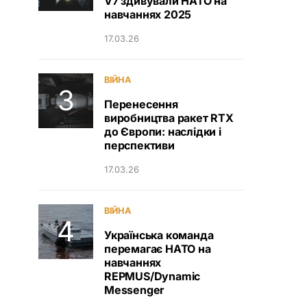
V7 здивували НАТО на
навчаннях 2025
17.03.26
ВІЙНА
Перенесення
виробництва ракет RTX
до Європи: наслідки і
перспективи
17.03.26
ВІЙНА
Українська команда
перемагає НАТО на
навчаннях
REPMUS/Dynamic
Messenger