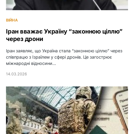
ВІЙНА
Іран вважає Україну “законною ціллю”
через дрони
Іран заявляє, що Україна стала “законною ціллю” через
співпрацю з Ізраїлем у сфері дронів. Це загострює
міжнародні відносини…
14.03.2026