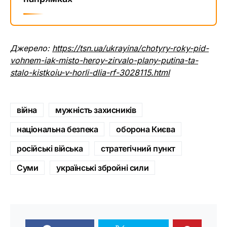
Джерело:
https://tsn.ua/ukrayina/chotyry-roky-pid-
vohnem-iak-misto-heroy-zirvalo-plany-putina-ta-
stalo-kistkoiu-v-horli-dlia-rf-3028115.html
війна
мужність захисників
національна безпека
оборона Києва
російські війська
стратегічний пункт
Суми
українські збройні сили