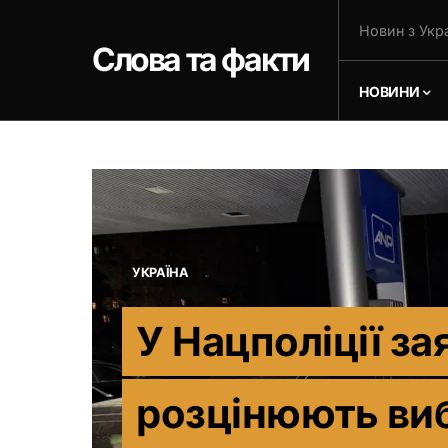
Новин з Укра
Слова та факти
НОВИНИ
УКРАЇНА
У Нацполіції за
розцінюють виб