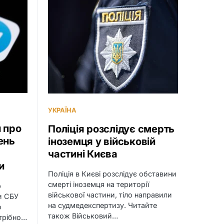
УКРАЇНА
 про
Поліція розслідує смерть
ень
іноземця у військовій
частині Києва
и
Поліція в Києві розслідує обставини
смерті іноземця на території
р
військової частини, тіло направили
и СБУ
на судмедекспертизу. Читайте
о
також Військовий…
отрібно…