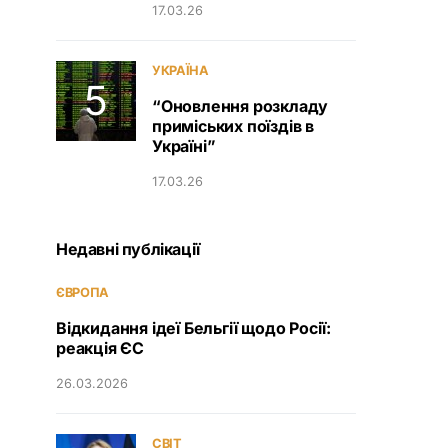
17.03.26
УКРАЇНА
“Оновлення розкладу
приміських поїздів в
Україні”
17.03.26
Недавні публікації
ЄВРОПА
Відкидання ідеї Бельгії щодо Росії:
реакція ЄС
26.03.2026
СВІТ