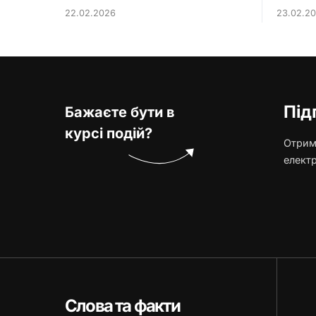
22.02.2026
23.02.2
Під
Бажаєте бути в
курсі подій?
Отриму
елект
Слова та факти