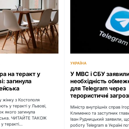
А
УКРАЇНА
ра на теракт у
У МВС і СБУ заявили
і: загинула
необхідність обмеж
цейська
для Telegram через
терористичні загроз
у жінку з Костополя
ють у теракті у Львові,
Міністр внутрішніх справ Іго
ок якого загинула
Клименко та заступник глав
йська. ЧИТАЙТЕ ТАКОЖ
Іван Рудницький заявили, щ
 у теракті…
роботу Telegram в Україні п