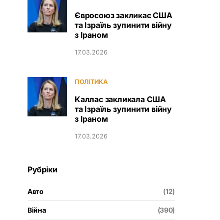
Євросоюз закликає США
та Ізраїль зупинити війну
з Іраном
17.03.2026
ПОЛІТИКА
Каллас закликала США
та Ізраїль зупинити війну
з Іраном
17.03.2026
Рубріки
Авто
(12)
Війна
(390)