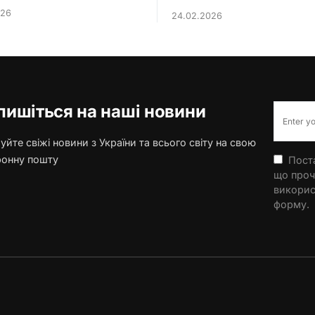
026
24.02.2026
пишіться на наші новини
йте свіжі новини з України та всього світу на свою
ронну пошту
Поста
що проч
викорис
форму.