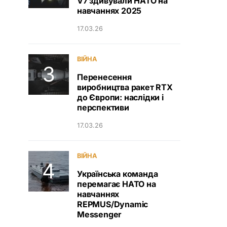
V7 здивували НАТО на
навчаннях 2025
17.03.26
ВІЙНА
Перенесення
виробництва ракет RTX
до Європи: наслідки і
перспективи
17.03.26
ВІЙНА
Українська команда
перемагає НАТО на
навчаннях
REPMUS/Dynamic
Messenger