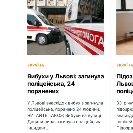
УКРАЇНА
УКРАЇН
Вибухи у Львові: загинула
Підоз
поліцейська, 24
Львов
поранених
полі
У Львові внаслідок вибухів загинула
33-річн
поліцейська, поранено 24 людини.
підозрю
ЧИТАЙТЕ ТАКОЖ Вибухи на вулиці
внаслід
Данилишина: загинула поліцейська
поліце
Інцидент…
Підозра