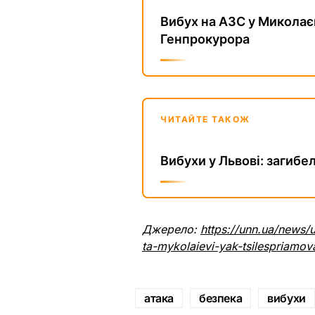
Вибух на АЗС у Миколаєв
Генпрокурора
ЧИТАЙТЕ ТАКОЖ
Вибухи у Львові: загибе
Джерело:
https://unn.ua/news/u
ta-mykolaievi-yak-tsilespriamo
атака
безпека
вибухи