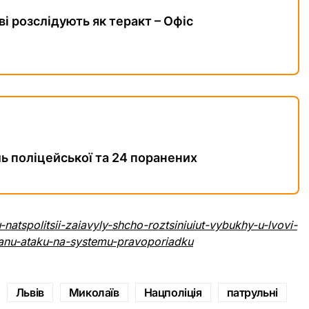
і розслідують як теракт – Офіс
ль поліцейської та 24 поранених
-natspolitsii-zaiavyly-shcho-roztsiniuiut-vybukhy-u-lvovi-
vanu-ataku-na-systemu-pravoporiadku
Львів
Миколаїв
Нацполіція
патрульні