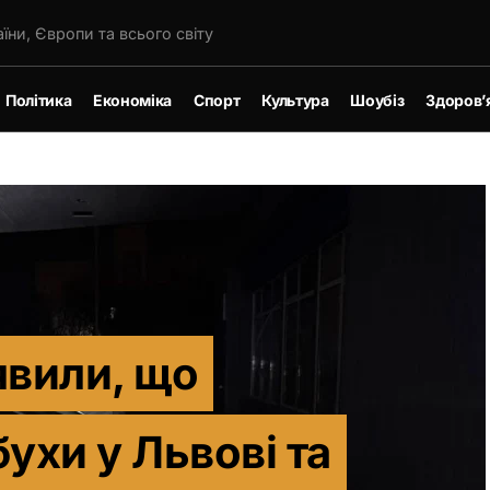
їни, Європи та всього світу
Політика
Економіка
Спорт
Культура
Шоубіз
Здоров’
явили, що
ухи у Львові та