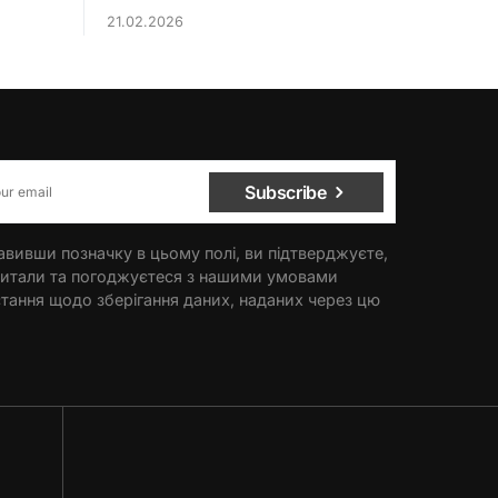
21.02.2026
Subscribe
вивши позначку в цьому полі, ви підтверджуєте,
итали та погоджуєтеся з нашими умовами
тання щодо зберігання даних, наданих через цю