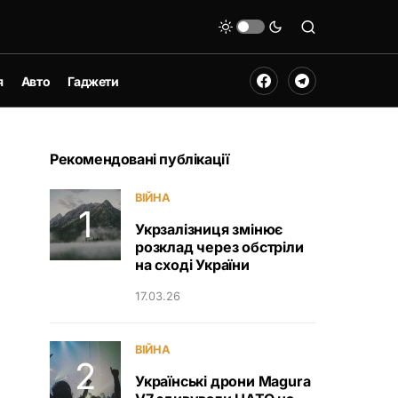
я
Авто
Гаджети
Рекомендовані публікації
ВІЙНА
Укрзалізниця змінює
розклад через обстріли
на сході України
17.03.26
ВІЙНА
Українські дрони Magura