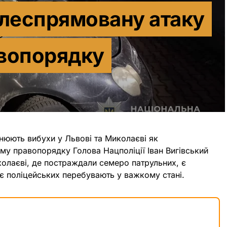
ілеспрямовану атаку
авопорядку
інюють вибухи у Львові та Миколаєві як
му правопорядку Голова Нацполіції Іван Вигівський
колаєві, де постраждали семеро патрульних, є
 поліцейських перебувають у важкому стані.