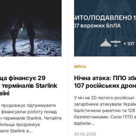
ВІЙНА
ща фінансує 29
Нічна атака: ППО зб
 терміналів Starlink
107 російських дрон
аїні
У ніч на 20 лютого російські
загарбники атакували Украї
 продовжує підтримувати
балістичною ракетою та 128
, фінансуючи роботу понад
безпілотниками. Сили ППО 
 терміналів Starlink. Читайте
відбили…
Польща продовжує
вати Starlink в…
20.02.2026