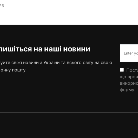
26
пишіться на наші новини
йте свіжі новини з України та всього світу на свою
ронну пошту
Поста
що проч
викорис
форму.