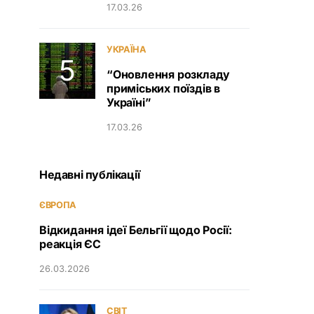
17.03.26
УКРАЇНА
“Оновлення розкладу
приміських поїздів в
Україні”
17.03.26
Недавні публікації
ЄВРОПА
Відкидання ідеї Бельгії щодо Росії:
реакція ЄС
26.03.2026
СВІТ