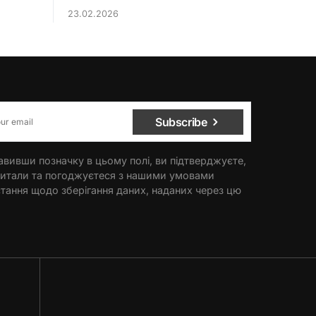
23.02.2026
Subscribe
вивши позначку в цьому полі, ви підтверджуєте,
итали та погоджуєтеся з нашими умовами
тання щодо зберігання даних, наданих через цю