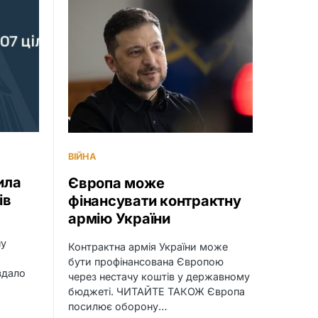
ВІЙНА
ила
Європа може
ів
фінансувати контрактну
армію України
ну
Контрактна армія України може
бути профінансована Європою
вдало
через нестачу коштів у державному
бюджеті. ЧИТАЙТЕ ТАКОЖ Європа
посилює оборону…