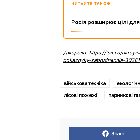
ЧИТАЙТЕ ТАКОЖ
Росія розширює цілі для
Джерело:
https://tsn.ua/ukrayin
pokaznyky-zabrudnennia-30281
військова техніка
екологіч
лісові пожежі
парникові га
Share