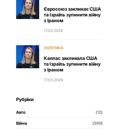
Євросоюз закликає США
та Ізраїль зупинити війну
з Іраном
17.03.2026
ПОЛІТИКА
Каллас закликала США
та Ізраїль зупинити війну
з Іраном
17.03.2026
Рубріки
Авто
(12)
Війна
(390)