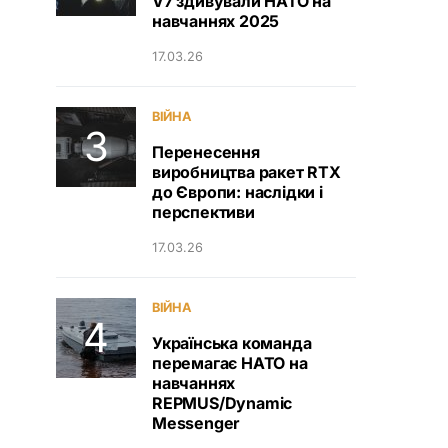
V7 здивували НАТО на
навчаннях 2025
17.03.26
ВІЙНА
Перенесення
виробництва ракет RTX
до Європи: наслідки і
перспективи
17.03.26
ВІЙНА
Українська команда
перемагає НАТО на
навчаннях
REPMUS/Dynamic
Messenger