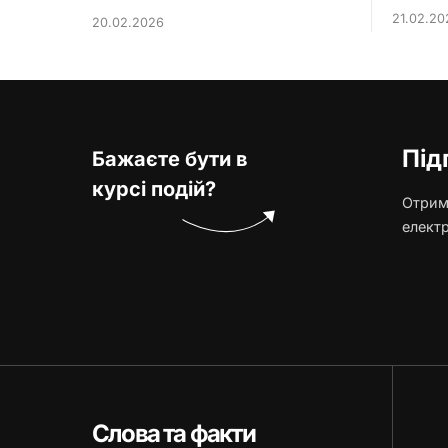
21.02.20
20.02.2026
Під
Бажаєте бути в
курсі подій?
Отриму
елект
Слова та факти