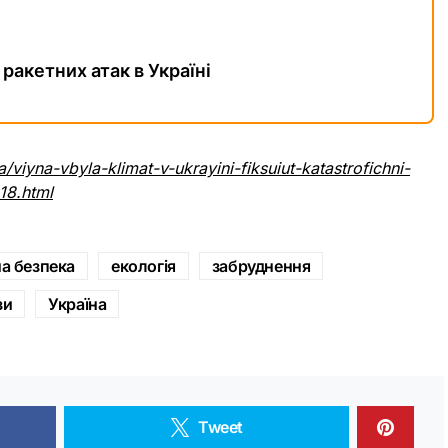
 ракетних атак в Україні
a/viyna-vbyla-klimat-v-ukrayini-fiksuiut-katastrofichni-
18.html
на безпека
екологія
забруднення
зи
Україна
Tweet