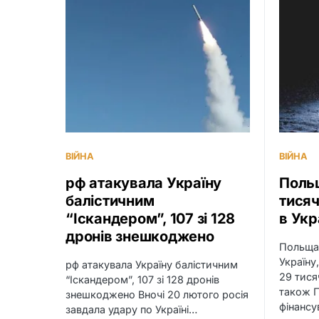
ВІЙНА
ВІЙНА
рф атакувала Україну
Поль
балістичним
тисяч
“Іскандером”, 107 зі 128
в Укр
дронів знешкоджено
Польща
Україну
рф атакувала Україну балістичним
29 тисяч
“Іскандером”, 107 зі 128 дронів
також 
знешкоджено Вночі 20 лютого росія
фінансу
завдала удару по Україні…