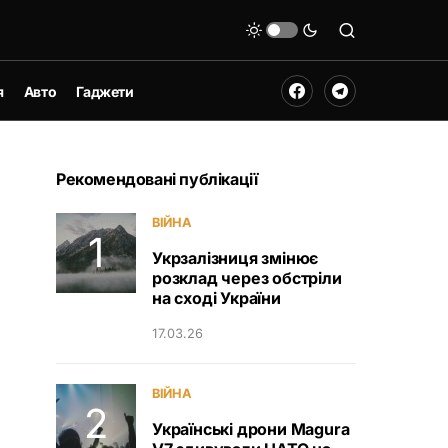
я
Авто
Гаджети
Рекомендовані публікації
ВІЙНА
Укрзалізниця змінює
розклад через обстріли
на сході України
17.03.26
ВІЙНА
Українські дрони Magura