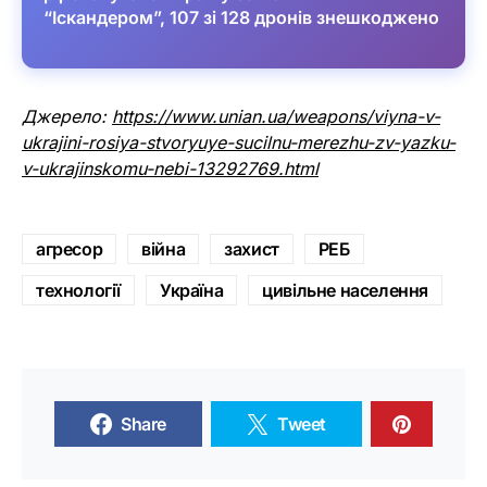
“Іскандером”, 107 зі 128 дронів знешкоджено
Джерело:
https://www.unian.ua/weapons/viyna-v-
ukrajini-rosiya-stvoryuye-sucilnu-merezhu-zv-yazku-
v-ukrajinskomu-nebi-13292769.html
агресор
війна
захист
РЕБ
технології
Україна
цивільне населення
Share
Tweet