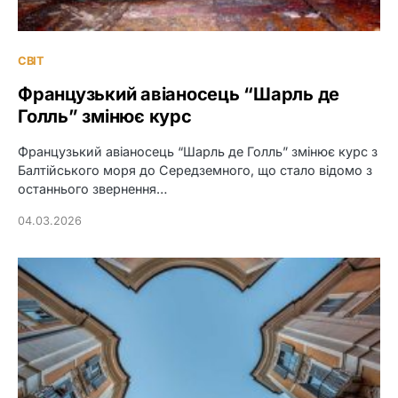
СВІТ
Французький авіаносець “Шарль де
Голль” змінює курс
Французький авіаносець “Шарль де Голль” змінює курс з
Балтійського моря до Середземного, що стало відомо з
останнього звернення…
04.03.2026