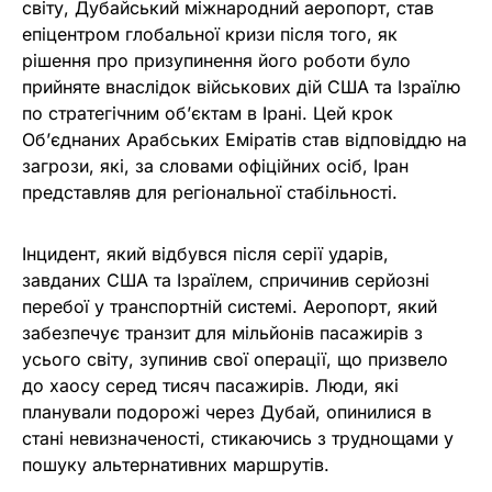
світу, Дубайський міжнародний аеропорт, став
епіцентром глобальної кризи після того, як
рішення про призупинення його роботи було
прийняте внаслідок військових дій США та Ізраїлю
по стратегічним об’єктам в Ірані. Цей крок
Об’єднаних Арабських Еміратів став відповіддю на
загрози, які, за словами офіційних осіб, Іран
представляв для регіональної стабільності.
Інцидент, який відбувся після серії ударів,
завданих США та Ізраїлем, спричинив серйозні
перебої у транспортній системі. Аеропорт, який
забезпечує транзит для мільйонів пасажирів з
усього світу, зупинив свої операції, що призвело
до хаосу серед тисяч пасажирів. Люди, які
планували подорожі через Дубай, опинилися в
стані невизначеності, стикаючись з труднощами у
пошуку альтернативних маршрутів.