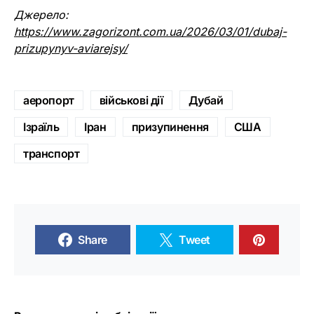
Джерело:
https://www.zagorizont.com.ua/2026/03/01/dubaj-
prizupynyv-aviarejsy/
аеропорт
військові дії
Дубай
Ізраїль
Іран
призупинення
США
транспорт
Share
Tweet