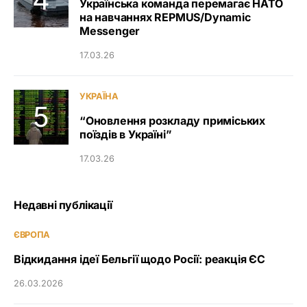
Українська команда перемагає НАТО
на навчаннях REPMUS/Dynamic
Messenger
17.03.26
УКРАЇНА
“Оновлення розкладу приміських
поїздів в Україні”
17.03.26
Недавні публікації
ЄВРОПА
Відкидання ідеї Бельгії щодо Росії: реакція ЄС
26.03.2026