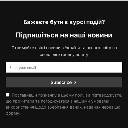
Бажаєте бути в курсі подій?
Підпишіться на наші новини
Отримуйте свіжі новини з України та всього світу на
свою електронну пошту
Subscribe
Поставивши позначку в цьому полі, ви підтверджуєте,
що прочитали та погоджуєтеся з нашими умовами
використання щодо зберігання даних, наданих через цю
форму.