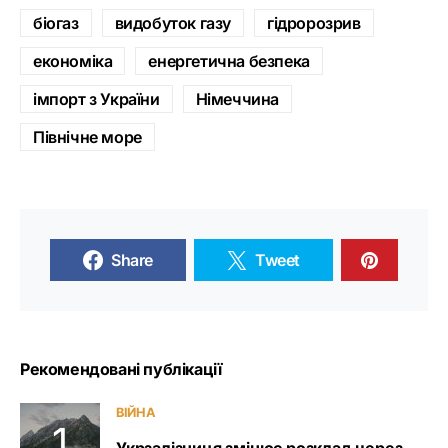
біогаз
видобуток газу
гідророзрив
економіка
енергетична безпека
імпорт з України
Німеччина
Північне море
Share
Tweet
Рекомендовані публікації
ВІЙНА