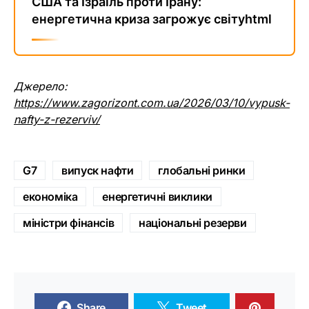
США та Ізраїль проти Ірану:
енергетична криза загрожує світуhtml
Джерело:
https://www.zagorizont.com.ua/2026/03/10/vypusk-
nafty-z-rezerviv/
G7
випуск нафти
глобальні ринки
економіка
енергетичні виклики
міністри фінансів
національні резерви
Share
Tweet