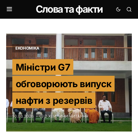
Слова та факти
ЕКОНОМІКА
Міністри G7
обговорюють випуск
нафти з резервів
10.03.2026
2 ХВИЛИНИ ЧИТАННЯ