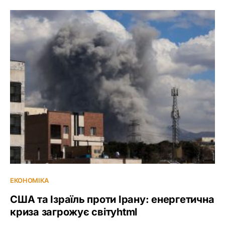
ЕКОНОМІКА
США та Ізраїль проти Ірану: енергетична
криза загрожує світуhtml