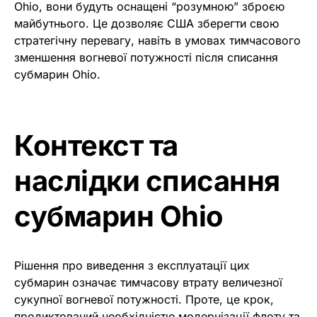
Ohio, вони будуть оснащені “розумною” зброєю
майбутнього. Це дозволяє США зберегти свою
стратегічну перевагу, навіть в умовах тимчасового
зменшення вогневої потужності після списання
субмарин Ohio.
Контекст та
наслідки списання
субмарин Ohio
Рішення про виведення з експлуатації цих
субмарин означає тимчасову втрату величезної
сукупної вогневої потужності. Проте, це крок,
продиктований необхідністю модернізації флоту та