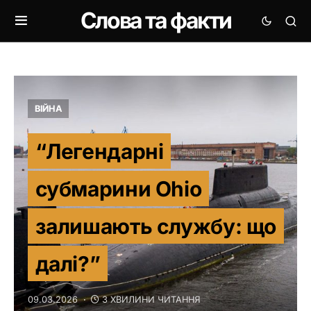
Слова та факти
ВІЙНА
“Легендарні
субмарини Ohio
залишають службу: що
далі?”
09.03.2026
3 ХВИЛИНИ ЧИТАННЯ