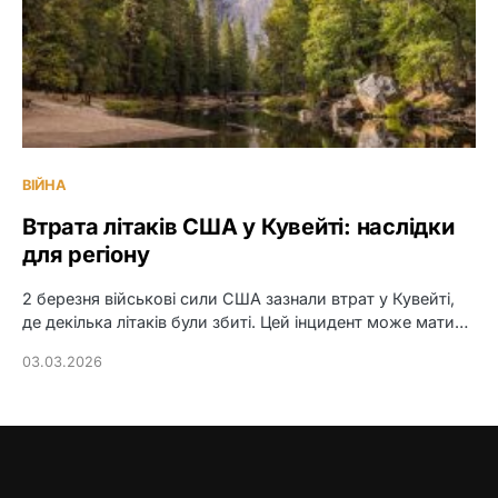
ВІЙНА
Втрата літаків США у Кувейті: наслідки
для регіону
2 березня військові сили США зазнали втрат у Кувейті,
де декілька літаків були збиті. Цей інцидент може мати…
03.03.2026