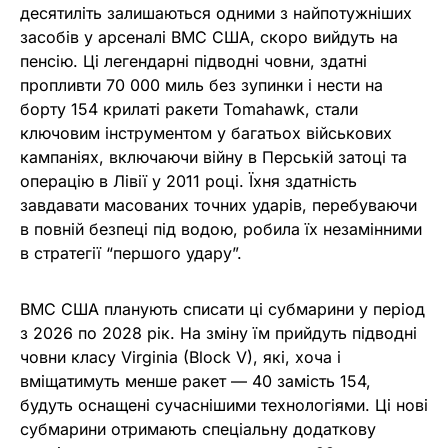
десятиліть залишаються одними з найпотужніших
засобів у арсеналі ВМС США, скоро вийдуть на
пенсію. Ці легендарні підводні човни, здатні
пропливти 70 000 миль без зупинки і нести на
борту 154 крилаті ракети Tomahawk, стали
ключовим інструментом у багатьох військових
кампаніях, включаючи війну в Перській затоці та
операцію в Лівії у 2011 році. Їхня здатність
завдавати масованих точних ударів, перебуваючи
в повній безпеці під водою, робила їх незамінними
в стратегії “першого удару”.
ВМС США планують списати ці субмарини у період
з 2026 по 2028 рік. На зміну їм прийдуть підводні
човни класу Virginia (Block V), які, хоча і
вміщатимуть менше ракет — 40 замість 154,
будуть оснащені сучаснішими технологіями. Ці нові
субмарини отримають спеціальну додаткову