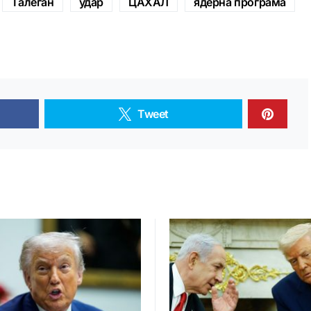
Талеган
удар
ЦАХАЛ
ядерна програма
Tweet