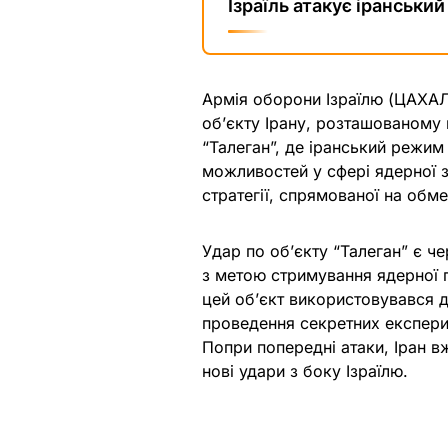
Ізраїль атакує іранськи
Армія оборони Ізраїлю (ЦАХАЛ)
об’єкту Ірану, розташованому 
“Талеган”, де іранський режи
можливостей у сфері ядерної з
стратегії, спрямованої на обм
Удар по об’єкту “Талеган” є че
з метою стримування ядерної п
цей об’єкт використовувався 
проведення секретних експери
Попри попередні атаки, Іран в
нові удари з боку Ізраїлю.