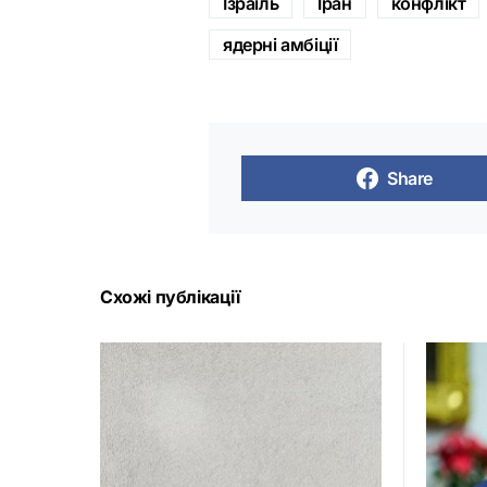
Ізраїль
Іран
конфлікт
ядерні амбіції
Share
Схожі публікації