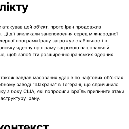
лікту
е атакував цей об’єкт, проте Іран продовжив
. Ці дії викликали занепокоєння серед міжнародної
ядерної програми Ірану загрожує стабільності в
 іранську ядерну програму загрозою національній
уче, щоб запобігти розширенню іранських ядерних
 також завдав масованих ударів по нафтових об’єктах
обному заводі “Шахрана” в Тегерані, що спричинило
ику з боку США, які попросили Ізраїль припинити атаки
раструктуру Ірану.
контекст