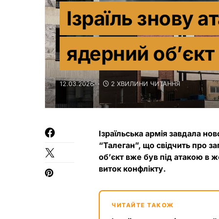
Ізраїль знову а
ядерний об’єкт
12.03.2026
2 ХВИЛИНИ ЧИТАННЯ
Ізраїльська армія завдала но
“Талеган”, що свідчить про з
об’єкт вже був під атакою в ж
виток конфлікту.
ЧИТАЙТЕ ТАКОЖ