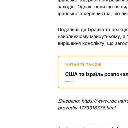
заходів. Однак, поки що не ви
іранського керівництва, що ли
Подальші дії Ізраїлю та реакці
найближчому майбутньому, а 
вирішення конфлікту, що загос
ЧИТАЙТЕ ТАКОЖ
США та Ізраїль розпоча
Джерело:
https://www.rbc.ua/ru
provodiv-1773318336.html