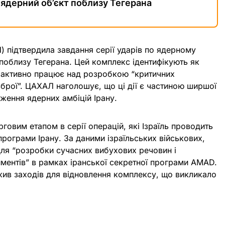
й ядерний об’єкт поблизу Тегерана
 підтвердила завдання серії ударів по ядерному
поблизу Тегерана. Цей комплекс ідентифікують як
м активно працює над розробкою “критичних
брої”. ЦАХАЛ наголошує, що ці дії є частиною ширшої
еження ядерних амбіцій Ірану.
рговим етапом в серії операцій, які Ізраїль проводить
рограми Ірану. За даними ізраїльських військових,
для “розробки сучасних вибухових речовин і
ментів” в рамках іранської секретної програми AMAD.
жив заходів для відновлення комплексу, що викликало