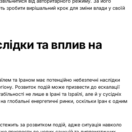
звільнитися від авторитарного режиму. За його
ь зробити вирішальний крок для зміни влади у своїй
лідки та вплив на
аїлем та Іраном має потенційно небезпечні наслідки
гіону. Розвиток подій може призвести до ескалації
більності не лише в Ірані та Ізраїлі, але й у сусідніх
 на глобальні енергетичні ринки, оскільки Іран є одним
стежить за розвитком подій, адже ситуація навколо
оже призвести до нових санкцій та дипломатичних