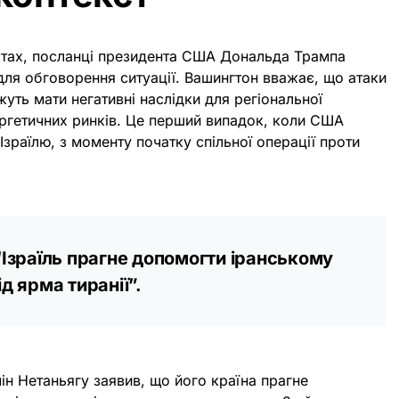
єктах, посланці президента США Дональда Трампа
для обговорення ситуації. Вашингтон вважає, що атаки
уть мати негативні наслідки для регіональної
ергетичних ринків. Це перший випадок, коли США
Ізраїлю, з моменту початку спільної операції проти
“Ізраїль прагне допомогти іранському
д ярма тиранії”.
мін Нетаньягу заявив, що його країна прагне