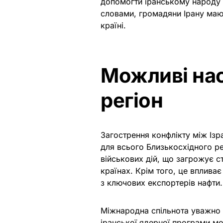
допомогти іранському народу 
словами, громадяни Ірану мают
країні.
Можливі нас
регіон
Загострення конфлікту між Ізр
для всього Близькосхідного ре
військових дій, що загрожує ста
країнах. Крім того, це впливає
з ключових експортерів нафти.
Міжнародна спільнота уважно 
іранської ядерної програми м