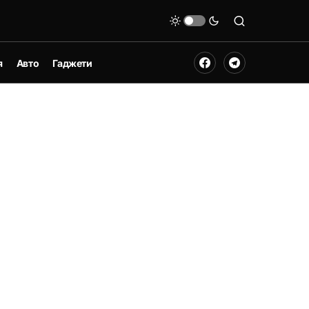
я
Авто
Гаджети