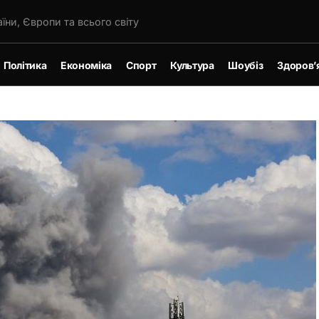
їни, Європи та всього світу
Політика
Економіка
Спорт
Культура
Шоубіз
Здоров’