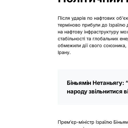
Після ударів по нафтових об’
терміново прибули до Ізраїлю 
на нафтову інфраструктуру мож
стабільності та глобальних ен
обмежили дії свого союзника, 
Ірану.
Біньямін Нетаньягу: 
народу звільнитися ві
Прем’єр-міністр Ізраїлю Бінья