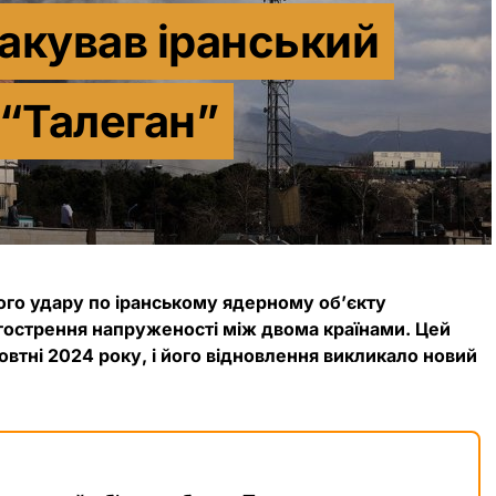
такував іранський
 “Талеган”
вого удару по іранському ядерному об’єкту
агострення напруженості між двома країнами. Цей
овтні 2024 року, і його відновлення викликало новий