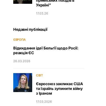
приміських поїздів в
Україні”
17.03.26
Недавні публікації
ЄВРОПА
Відкидання ідеї Бельгії щодо Росії:
реакція ЄС
26.03.2026
СВІТ
Євросоюз закликає США
та Ізраїль зупинити війну
з Іраном
17.03.2026