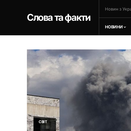
Новин з Укра
Слова та факти
НОВИНИ
СВІТ