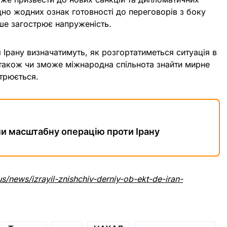
дно жодних ознак готовності до переговорів з боку
ше загострює напруженість.
я Ірану визначатимуть, як розгортатиметься ситуація в
також чи зможе міжнародна спільнота знайти мирне
трюється.
ли масштабну операцію проти Ірану
s/news/izrayil-znishchiv-derniy-ob-ekt-de-iran-