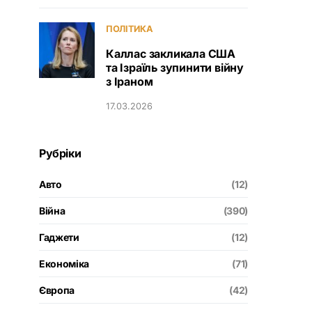
ПОЛІТИКА
Каллас закликала США
та Ізраїль зупинити війну
з Іраном
17.03.2026
Рубріки
Авто
(12)
Війна
(390)
Гаджети
(12)
Економіка
(71)
Європа
(42)