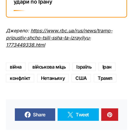
удари по Ірану
Джерело:
https://www.rbc.ua/rus/news/tramp-
pripustiv-shcho-tsili-ssha-ta-izrayilyu-
1773449338.html
війна
військова міць
Ізраїль
Іран
конфлікт
Нетаньяху
США
Трамп
Share
Tweet