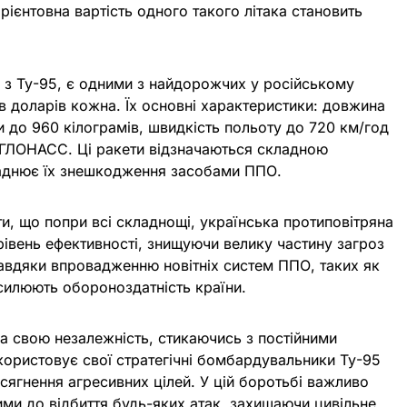
рієнтовна вартість одного такого літака становить
я з Ту-95, є одними з найдорожчих у російському
ів доларів кожна. Їх основні характеристики: довжина
ни до 960 кілограмів, швидкість польоту до 720 км/год
и ГЛОНАСС. Ці ракети відзначаються складною
ладнює їх знешкодження засобами ППО.
и, що попри всі складнощі, українська протиповітряна
івень ефективності, знищуючи велику частину загроз
завдяки впровадженню новітніх систем ППО, таких як
осилюють обороноздатність країни.
а свою незалежність, стикаючись з постійними
икористовує свої стратегічні бомбардувальники Ту-95
осягнення агресивних цілей. У цій боротьбі важливо
ми до відбиття будь-яких атак, захищаючи цивільне