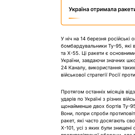
Україна отримала ракет
У ніч на 14 березня російські о
бомбардувальники Ту-95, які в
та Х-55. Ці ракети є основними
України, завдаючи значних шко
24 Каналу, використання таки
військової стратегії Росії прот
Протягом останніх місяців відз
ударів по Україні з різних вій
щонайменше двох бортів Ту-95М
Вони, попри спроби протипові
ракет, які часто досягають св
Х-101, усі з яких були знищені