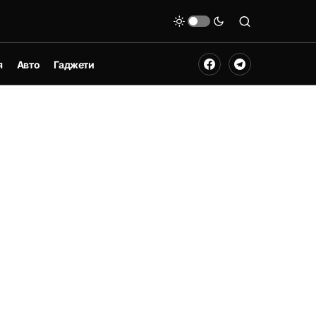
я
Авто
Гаджети