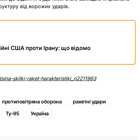
руктуру від ворожих ударів.
війні США проти Ірану: що відомо
tsina-skilki-raket-harakteristiki_n2211963
протиповітряна оборона
ракетні удари
Ту-95
Україна