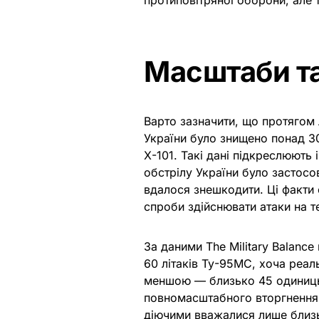
протиповітряної оборони, але 
Масштаби та
Варто зазначити, що протяго
України було знищено понад 30
Х-101. Такі дані підкреслюють 
обстрілу України було застосов
вдалося знешкодити. Ці факти с
спроби здійснювати атаки на т
За даними The Military Balance
60 літаків Ту-95МС, хоча реал
меншою — близько 45 одиниць
повномасштабного вторгнення 
діючими вважалися лише близь