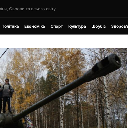
їни, Європи та всього світу
Політика
Економіка
Спорт
Культура
Шоубіз
Здоров’