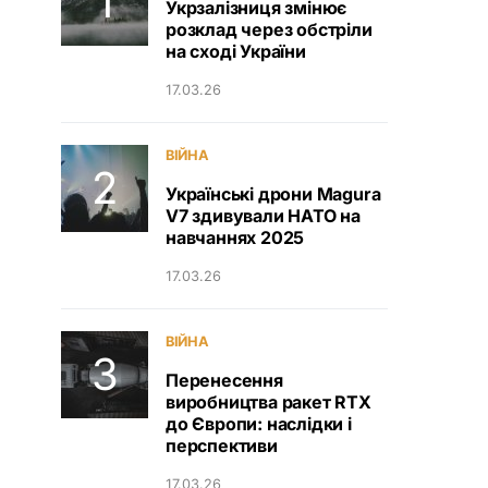
Укрзалізниця змінює
розклад через обстріли
на сході України
17.03.26
ВІЙНА
Українські дрони Magura
V7 здивували НАТО на
навчаннях 2025
17.03.26
ВІЙНА
Перенесення
виробництва ракет RTX
до Європи: наслідки і
перспективи
17.03.26