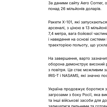
За даними сайту Aero Corner, о
понад 26 мільйонів доларів.
Ракети Х-101, які запускаютьс
арсеналі, з ціною в 13 мільйон
7,4 метра, вага бойової части
і наведення на основі систем
траєкторією польоту, що уск
На завершення, варто зазначит
оборона демонструє високий р
з повітря. Це стає можливим 
IRIS-T і NASAMS, які значно п
Україна продовжує боротися з
загрозами з боку Росії, яка в
та інші військові засоби для д
залишатися пильними та готови