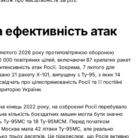
також про масштабність загроз.
 ефективність атак
м лютого 2026 року протиповітряною обороною
 000 повітряних цілей, включаючи 87 крилатих ракет
інтенсивність атак Росії. Зокрема, 7 лютого для
ано 21 ракету Х-101, випущену з Ту-95, з яких 14
відчать про цілеспрямованість Росії та її постійні
ериторію України.
 на кінець 2022 року, на озброєнні Росії перебувало
ьна кількість боєздатних машин могла бути значно
 Ту-95МС та 18 Ту-95МСМ. Перед початком
Москва мала 42 літаки Ту-95МС, але реально
ко трьох десятків. Це підкреслює, що Росія активно