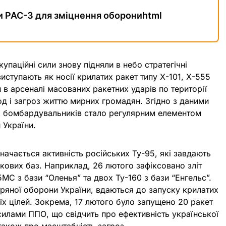
и PAC-3 для зміцнення оборониhtml
купаційні сили знову підняли в небо стратегічні
иступають як носії крилатих ракет типу Х-101, Х-555
 в арсеналі масованих ракетних ударів по території
д і загроз життю мирних громадян. Згідно з даними
х бомбардувальників стало регулярним елементом
и України.
начається активність російських Ту-95, які завдають
ськових баз. Наприклад, 26 лютого зафіксовано зліт
С з бази “Оленья” та двох Ту-160 з бази “Енгельс”.
тряної оборони України, вдаються до запуску крилатих
оїх цілей. Зокрема, 17 лютого було запущено 20 ракет
 силами ППО, що свідчить про ефективність української