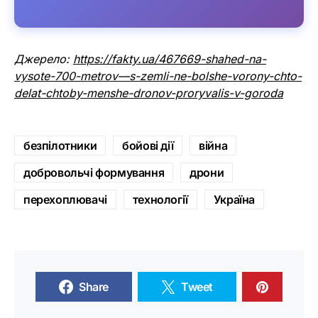
Джерело:
https://fakty.ua/467669-shahed-na-
vysote-700-metrov—s-zemli-ne-bolshe-vorony-chto-
delat-chtoby-menshe-dronov-proryvalis-v-goroda
безпілотники
бойові дії
війна
добровольчі формування
дрони
перехоплювачі
технології
Україна
Share
Tweet