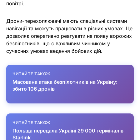
повітрі.
Дрони-перехоплювачі мають спеціальні системи
навігації та можуть працювати в різних умовах. Це
дозволяє оперативно реагувати на появу ворожих
безпілотників, що є важливим чинником у
сучасних умовах ведення бойових дій.
ЧИТАЙТЕ ТАКОЖ
Масована атака безпілотників на Україну:
збито 106 дронів
ЧИТАЙТЕ ТАКОЖ
Польща передала Україні 29 000 терміналів
Starlink